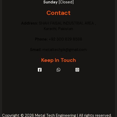
Sunday
[Closed]
Contact
Address:
SHAH FAISAL INDUSTRIAL AREA ,
Karachi, Pakistan
Phone:
+92 300 829 8588
Email:
metaltechpk@gmail.com
Keep In Touch
Copyright © 2026 Metal Tech Engineering | All rights reserved.