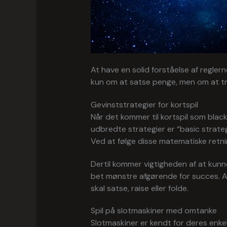
At have en solid forståelse af regler
kun om at satse penge, men om at tr
Gevinststrategier for kortspil
Når det kommer til kortspil som black
udbredte strategier er “basic strate
Ved at følge disse matematiske retnin
Dertil kommer vigtigheden af at kun
bet mønstre afgørende for succes. At
skal satse, raise eller folde.
Spil på slotmaskiner med omtanke
Slotmaskiner er kendt for deres enke