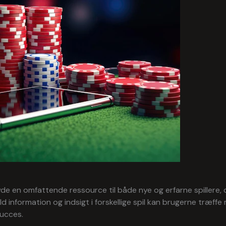
byde en omfattende ressource til både nye og erfarne spillere,
ld information og indsigt i forskellige spil kan brugerne træff
succes.