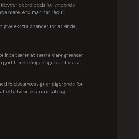
e tilbyder bedre odds for vindende
abe mere, end man har råd til.
 give ekstra chancer for at vinde,
ette indebærer at sætte klare grænser
 En god tommelfingerregel er at satse
 med følelsesmæssigt er afgørende for
t ofte fører til større tab og