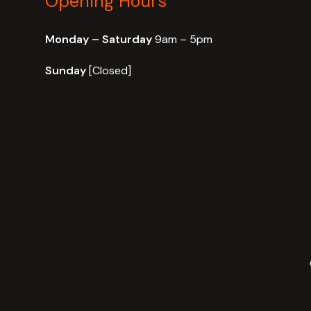
Opening Hours
Monday – Saturday
9am – 5pm
Sunday
[Closed]