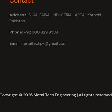
Contact
Address:
SHAH FAISAL INDUSTRIAL AREA , Karachi,
Pakistan
Phone:
+92 300 829 8588
Email:
metaltechpk@gmail.com
Copyright © 2026 Metal Tech Engineering | All rights reserved