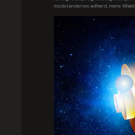
modstandernes adfærd, mens tilfældi