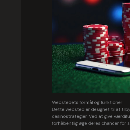
Webstedets formål og funktioner
Dette websted er designet til at til
casinostrategier. Ved at give værdifu
forhåbentlig øge deres chancer for 