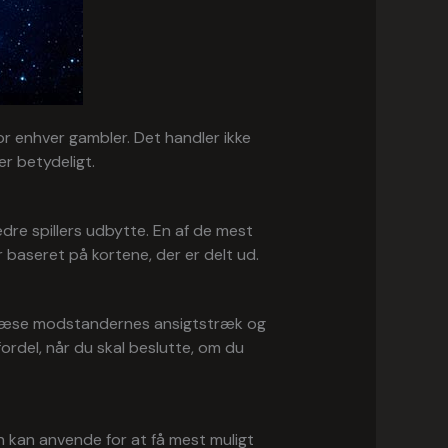
or enhver gambler. Det handler ikke
r betydeligt.
edre spillers udbytte. En af de mest
 baseret på kortene, der er delt ud.
 aflæse modstandernes ansigtstræk og
rdel, når du skal beslutte, om du
 kan anvende for at få mest muligt