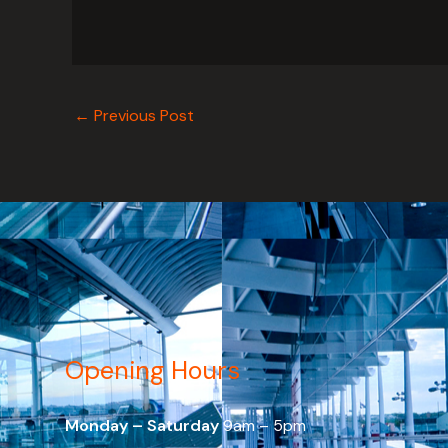
←
Previous Post
Opening Hours
Monday – Saturday
9am – 5pm