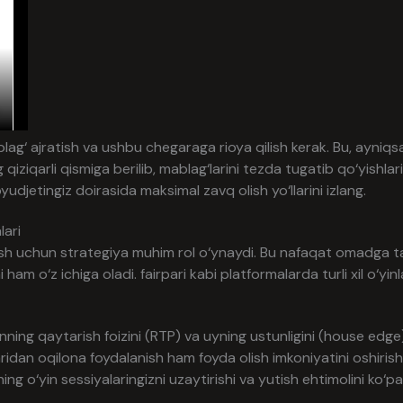
blag‘ ajratish va ushbu chegaraga rioya qilish kerak. Bu, ayniq
qiziqarli qismiga berilib, mablag‘larini tezda tugatib qo‘yishlari
djetingiz doirasida maksimal zavq olish yo‘llarini izlang.
lari
 uchun strategiya muhim rol o‘ynaydi. Bu nafaqat omadga tayani
 ham o‘z ichiga oladi. fairpari kabi platformalarda turli xil o‘yinl
nning qaytarish foizini (RTP) va uyning ustunligini (house edge) 
aridan oqilona foydalanish ham foyda olish imkoniyatini oshiris
ing o‘yin sessiyalaringizni uzaytirishi va yutish ehtimolini ko‘p