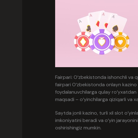
Fairpari: O‘zbekistonda ishonchli va 
fairpari O‘zbekistonda onlayn kazino o
foydalanuvchilarga qulay ro‘yxatdan o‘t
maqsadi – o‘yinchilarga qiziqarli va xa
Saytda jonli kazino, turli xil slot o‘yin
imkoniyatini beradi va o‘yin jarayonini
oshirishingiz mumkin.