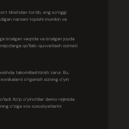
port tikishdan tortib, eng so‘nggi
adigan narsani topishi mumkin va
izga istalgan vaqtda va istalgan joyda
a mijozlarga qo‘llab-quvvatlash xizmati
ishda takomillashtirish zarur. Bu,
exnikalarni o‘rganish sizning o‘yin
bo‘ladi. Ko‘p o‘yinchilar demo rejimida
nning o‘ziga xos xususiyatlarini