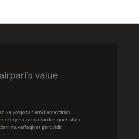
ABOUT
SERVICES
GALLERY
CONTACT
irpari’s value
ish va yo‘qotishlarni kamaytirish
va ortiqcha xarajatlardan qochishga
datli muvaffaqiyat garovidir.