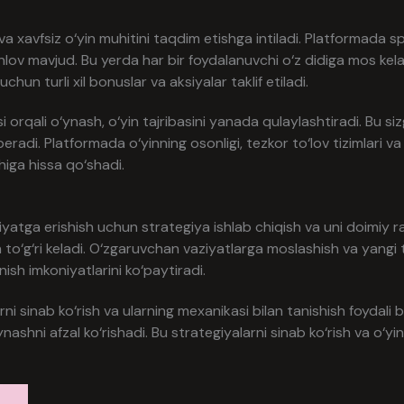
 va xavfsiz o‘yin muhitini taqdim etishga intiladi. Platformada s
nlov mavjud. Bu yerda har bir foydalanuvchi o‘z didiga mos kel
uchun turli xil bonuslar va aksiyalar taklif etiladi.
asi orqali o‘ynash, o‘yin tajribasini yanada qulaylashtiradi. Bu s
beradi. Platformada o‘yinning osonligi, tezkor to‘lov tizimlari v
higa hissa qo‘shadi.
atga erishish uchun strategiya ishlab chiqish va uni doimiy rav
n to‘g‘ri keladi. O‘zgaruvchan vaziyatlarga moslashish va yangi t
ish imkoniyatlarini ko‘paytiradi.
arni sinab ko‘rish va ularning mexanikasi bilan tanishish foydali 
ynashni afzal ko‘rishadi. Bu strategiyalarni sinab ko‘rish va o‘yi