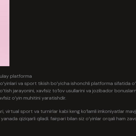
qulay platforma
‘yinlari va sport tikish bo‘yicha ishonchli platforma sifatida o
ish jarayonini, xavfsiz to‘lov usullarini va jozibador bonuslarni 
vfsiz o‘yin muhitini yaratishdir.
lari, virtual sport va turnirlar kabi keng ko‘lamli imkoniyatlar mav
 yanada qiziqarli qiladi. fairpari bilan siz o‘yinlar orqali ham z