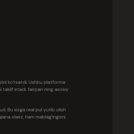
‘zini ko‘rsatdi. Ushbu platforma
taklif etadi. fairpari ning asosiy
jud. Bu sizga real pul yutib olish
avqlana olasz, ham mablag‘ingizni