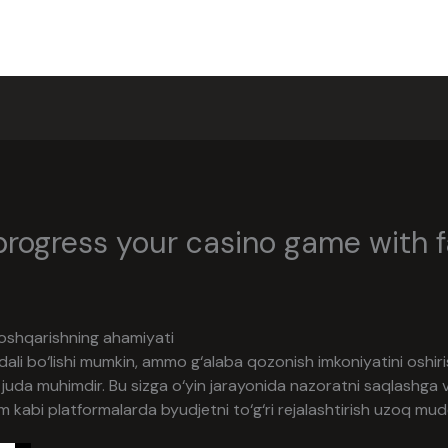
HOME
progress your casino game with fa
boshqarishning ahamiyati
oydali bo‘lishi mumkin, ammo g‘alaba qozonish imkoniyatini oshir
juda muhimdir. Bu sizga o‘yin jarayonida nazoratni saqlashga 
m kabi platformalarda byudjetni to‘g‘ri rejalashtirish uzoq mud