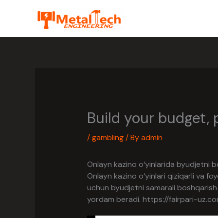
Skip
to
content
Build your budget, 
/
gambling
/ By
admin
Onlayn kazino o‘yinlarida byudjetni 
Onlayn kazino o‘yinlari qiziqarli va f
uchun byudjetni samarali boshqarish 
yordam beradi. https://fairpari-uz.co