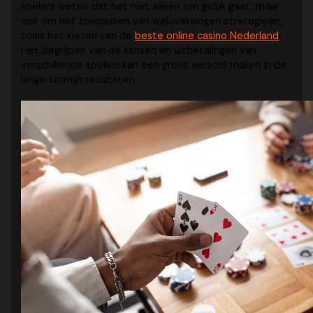
spelers weten dat het niet alleen om geluk gaat, maar
ook om het toepassen van weloverwogen strategieën,
zoals het kiezen van de
beste online casino Nederland
.
Het begrijpen van de kansen en uitbetalingen van
verschillende spellen kan een groot verschil maken in de
lange termijn resultaten.