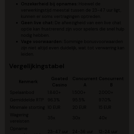
Onzekerheid bij opnames:
Hoewel de
verwerkingstijd meestal tussen de 23-47 uur ligt,
kunnen er soms vertragingen optreden.
Geen live chat:
De afwezigheid van een live chat
optie kan frustrerend zijn voor spelers die snel hulp
nodig hebben.
Vage voorwaarden:
Sommige bonusvoorwaarden
zijn niet altijd even duidelijk, wat tot verwarring kan
leiden.
Vergelijkingstabel
Goated
Concurrent
Concurrent
Kenmerk
Casino
A
B
Spelaanbod
1.840+
1.500+
2.000+
Gemiddelde RTP
96.3%
95.5%
97.0%
Minimale storting
10 EUR
20 EUR
15 EUR
Wagering
35x
30x
40x
vereisten
Opname
23-47 uur
24-36 uur
12-24 uur