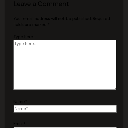
Leave a Comment
Your email address will not be published.
Required
fields are marked
*
Type here..
Name*
Email*