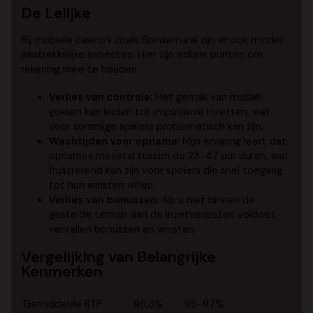
De Lelijke
Bij mobiele casino’s zoals Spinsamurai zijn er ook minder
aantrekkelijke aspecten. Hier zijn enkele punten om
rekening mee te houden:
Verlies van controle:
Het gemak van mobiel
gokken kan leiden tot impulsieve inzetten, wat
voor sommige spelers problematisch kan zijn.
Wachtijden voor opname:
Mijn ervaring leert dat
opnames meestal tussen de 23-47 uur duren, wat
frustrerend kan zijn voor spelers die snel toegang
tot hun winsten willen.
Verlies van bonussen:
Als u niet binnen de
gestelde termijn aan de inzetvereisten voldoet,
vervallen bonussen en winsten.
Vergelijking van Belangrijke
Kenmerken
Gemiddelde RTP
96,3%
95-97%