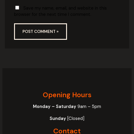
Save my name, email, and website in this
browser for the next time I comment.
Opening Hours
Monday – Saturday
9am – 5pm
Sunday
[Closed]
Contact