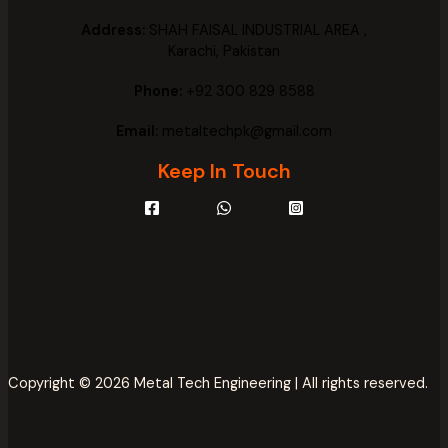
Address:
SHAH FAISAL INDUSTRIAL AREA ,
Karachi, Pakistan
Phone:
+92 300 829 8588
Email:
metaltechpk@gmail.com
Keep In Touch
Copyright © 2026 Metal Tech Engineering | All rights reserved.