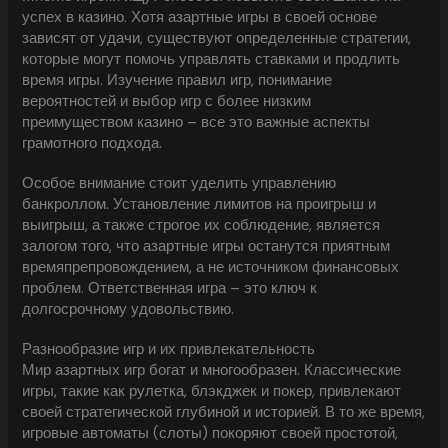
успех в казино. Хотя азартные игры в своей основе
зависят от удачи, существуют определенные стратегии,
которые могут помочь управлять ставками и продлить
время игры. Изучение правил игр, понимание
вероятностей и выбор игр с более низким
преимуществом казино – все это важные аспекты
грамотного подхода.
Особое внимание стоит уделить управлению
банкроллом. Установление лимитов на проигрыш и
выигрыш, а также строгое их соблюдение, является
залогом того, что азартные игры останутся приятным
времяпрепровождением, а не источником финансовых
проблем. Ответственная игра – это ключ к
долгосрочному удовольствию.
Разнообразие игр и их привлекательность
Мир азартных игр богат и многообразен. Классические
игры, такие как рулетка, блэкджек и покер, привлекают
своей стратегической глубиной и историей. В то же время,
игровые автоматы (слоты) покоряют своей простотой,