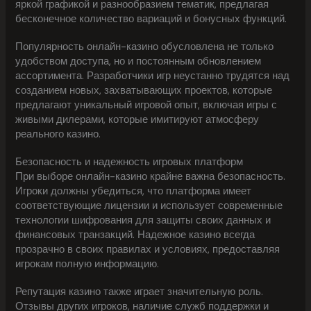
яркой графикой и разнообразием тематик, предлагая
бесконечное количество вариаций и бонусных функций.
Популярность онлайн-казино обусловлена не только
удобством доступа, но и постоянным обновлением
ассортимента. Разработчики игр неустанно трудятся над
созданием новых, захватывающих проектов, которые
предлагают уникальный игровой опыт, включая игры с
живыми дилерами, которые имитируют атмосферу
реального казино.
Безопасность и надежность игровых платформ
При выборе онлайн-казино крайне важна безопасность.
Игроки должны убедиться, что платформа имеет
соответствующие лицензии и использует современные
технологии шифрования для защиты своих данных и
финансовых транзакций. Надежное казино всегда
прозрачно в своих правилах и условиях, предоставляя
игрокам полную информацию.
Репутация казино также играет значительную роль.
Отзывы других игроков, наличие служб поддержки и