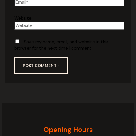
Website
Save my name, email, and website in this
browser for the next time I comment.
Opening Hours