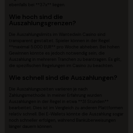
ebenfalls bei **37x** liegen.
Wie hoch sind die
Auszahlungsgrenzen?
Die Auszahlungslimits im Wantedwin Casino sind
transparent gestaltet. Spieler können in der Regel
**maximal 5.000 EUR** pro Woche abheben. Bei hohen
Gewinnen könnte es jedoch notwendig sein, die
Auszahlung in mehreren Tranchen zu beantragen. Es gilt,
die spezifischen Regelungen im Casino zu beachten.
Wie schnell sind die Auszahlungen?
Die Auszahlungszeiten variieren je nach
Zahlungsmethode. In meiner Erfahrung wurden
Auszahlungen in der Regel in etwa **31 Stunden**
bearbeitet. Dies ist im Vergleich zu anderen Plattformen
relativ schnell. Bei E-Wallets könnte die Auszahlung sogar
noch schneller erfolgen, während Banküberweisungen
länger dauern können.