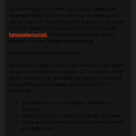
Als fervent speler op Hello Casino wil ik u graag mijn
ervaringen delen met het verantwoord spelen beleid
van dit platform. Voor ik begin, het is goed om te weten
dat Hello Casino zich houdt aan de richtlijnen van de
Kansspelautoriteit
(KSA), wat betekent dat ze zich
inzetten voor een veilige speelomgeving.
### Wat is Verantwoord Spelen?
Verantwoord spelen houdt in dat spelers op een veilige
en gecontroleerde manier gokken. Dit is cruciaal, vooral
gezien de risico’s van gokverslaving. Bij Hello Casino zijn
er verschillende maatregelen getroffen om dit te
waarborgen:
Stel limieten in voor stortingen, verliezen en
speelduur.
Optie om pauzes of zelfuitsluiting aan te vragen.
Toegang tot informatie over verantwoord gokken
en hulpbronnen.