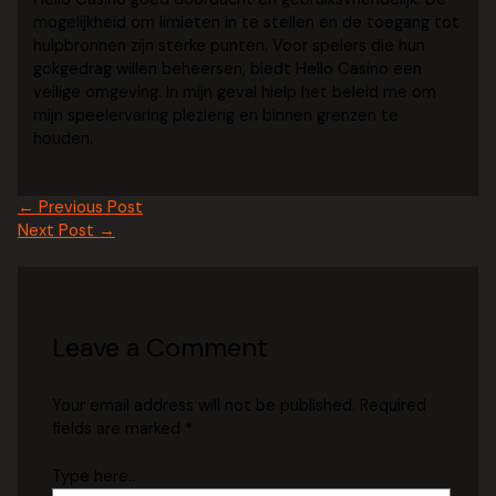
mogelijkheid om limieten in te stellen en de toegang tot
hulpbronnen zijn sterke punten. Voor spelers die hun
gokgedrag willen beheersen, biedt Hello Casino een
veilige omgeving. In mijn geval hielp het beleid me om
mijn speelervaring plezierig en binnen grenzen te
houden.
←
Previous Post
Next Post
→
Leave a Comment
Your email address will not be published.
Required
fields are marked
*
Type here..