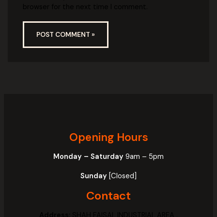
browser for the next time I comment.
Opening Hours
Monday – Saturday
9am – 5pm
Sunday
[Closed]
Contact
Address:
SHAH FAISAL INDUSTRIAL AREA ,