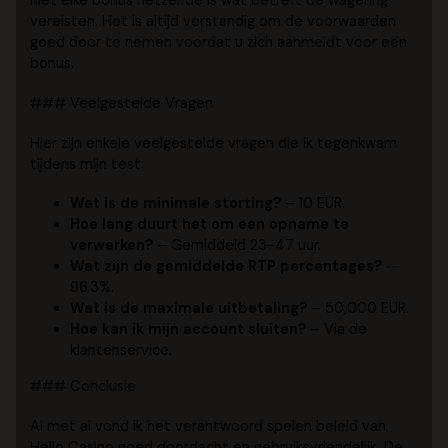
niet elke bonus hetzelfde is wat betreft de wagering
vereisten. Het is altijd verstandig om de voorwaarden
goed door te nemen voordat u zich aanmeldt voor een
bonus.
### Veelgestelde Vragen
Hier zijn enkele veelgestelde vragen die ik tegenkwam
tijdens mijn test:
Wat is de minimale storting?
– 10 EUR.
Hoe lang duurt het om een opname te
verwerken?
– Gemiddeld 23-47 uur.
Wat zijn de gemiddelde RTP percentages?
–
96.3%.
Wat is de maximale uitbetaling?
– 50,000 EUR.
Hoe kan ik mijn account sluiten?
– Via de
klantenservice.
### Conclusie
Al met al vond ik het verantwoord spelen beleid van
Hello Casino goed doordacht en gebruiksvriendelijk. De