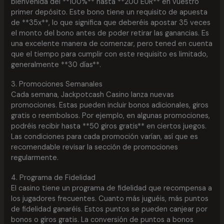
bienvenida del **100%** hasta **200 EUR** en vuestro
primer depósito. Este bono tiene un requisito de apuesta
de **35x**, lo que significa que deberéis apostar 35 veces
el monto del bono antes de poder retirar las ganancias. Es
una excelente manera de comenzar, pero tened en cuenta
que el tiempo para cumplir con este requisito es limitado,
generalmente **30 días**.
3. Promociones Semanales
Cada semana, Jackpotcash Casino lanza nuevas
promociones. Estas pueden incluir bonos adicionales, giros
gratis o reembolsos. Por ejemplo, en algunas promociones,
podréis recibir hasta **50 giros gratis** en ciertos juegos.
Las condiciones para cada promoción varían, así que es
recomendable revisar la sección de promociones
regularmente.
4. Programa de Fidelidad
El casino tiene un programa de fidelidad que recompensa a
los jugadores frecuentes. Cuanto más juguéis, más puntos
de fidelidad ganaréis. Estos puntos se pueden canjear por
bonos o giros gratis. La conversión de puntos a bonos