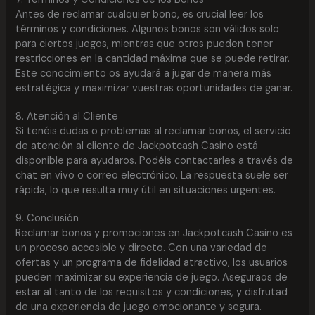
Antes de reclamar cualquier bono, es crucial leer los
términos y condiciones. Algunos bonos son válidos solo
para ciertos juegos, mientras que otros pueden tener
restricciones en la cantidad máxima que se puede retirar.
Este conocimiento os ayudará a jugar de manera más
estratégica y maximizar vuestras oportunidades de ganar.
8. Atención al Cliente
Si tenéis dudas o problemas al reclamar bonos, el servicio
de atención al cliente de Jackpotcash Casino está
disponible para ayudaros. Podéis contactarles a través de
chat en vivo o correo electrónico. La respuesta suele ser
rápida, lo que resulta muy útil en situaciones urgentes.
9. Conclusión
Reclamar bonos y promociones en Jackpotcash Casino es
un proceso accesible y directo. Con una variedad de
ofertas y un programa de fidelidad atractivo, los usuarios
pueden maximizar su experiencia de juego. Aseguraos de
estar al tanto de los requisitos y condiciones, y disfrutad
de una experiencia de juego emocionante y segura.