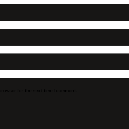
 browser for the next time I comment.