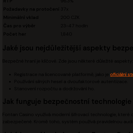
RTP
96.3%
Požadavky na protočení
37x
Minimální vklad
200 CZK
Čas pro výběr
23-47 hodin
Počet her
1,840
Jaké jsou nejdůležitější aspekty bezp
Bezpečné hraní je klíčové. Zde jsou některé důležité aspekty:
Registrace na licencované platformě, jako je
oficiální s
Používání silných hesel a dvoufaktorové autentizace.
Stanovení rozpočtu a dodržování ho.
Jak funguje bezpečnostní technologie 
Fontan Casino využívá moderní šifrovací technologie, které 
zabezpečené. Kromě toho, systém používá pravidelnou auditaci