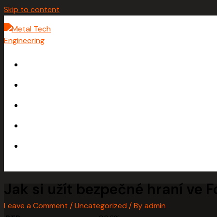
Skip to content
HOME
ABOUT
SERVICES
GALLERY
CONTACT
Jak si užít bezpečné hraní ve 
Leave a Comment
/
Uncategorized
/ By
admin