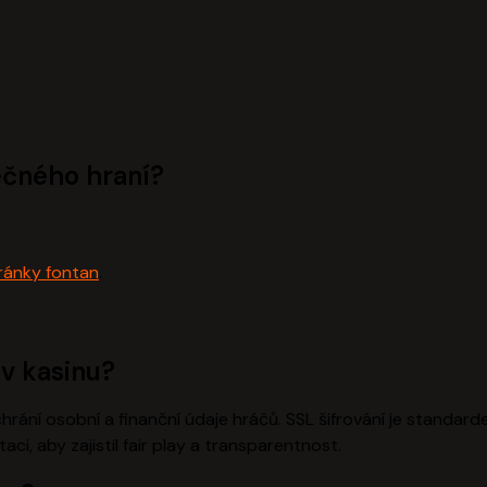
ečného hraní?
tránky fontan
.
v kasinu?
chrání osobní a finanční údaje hráčů. SSL šifrování je standa
, aby zajistil fair play a transparentnost.