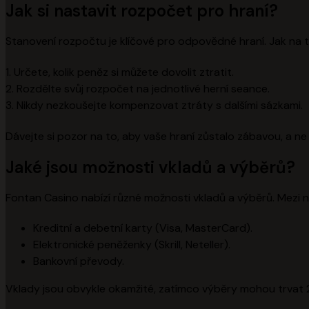
Jak si nastavit rozpočet pro hraní?
Stanovení rozpočtu je klíčové pro odpovědné hraní. Jak na 
1. Určete, kolik peněz si můžete dovolit ztratit.
2. Rozdělte svůj rozpočet na jednotlivé herní seance.
3. Nikdy nezkoušejte kompenzovat ztráty s dalšími sázkami.
Dávejte si pozor na to, aby vaše hraní zůstalo zábavou, a ne
Jaké jsou možnosti vkladů a výběrů?
Fontan Casino nabízí různé možnosti vkladů a výběrů. Mezi ne
Kreditní a debetní karty (Visa, MasterCard).
Elektronické peněženky (Skrill, Neteller).
Bankovní převody.
Vklady jsou obvykle okamžité, zatímco výběry mohou trvat 2