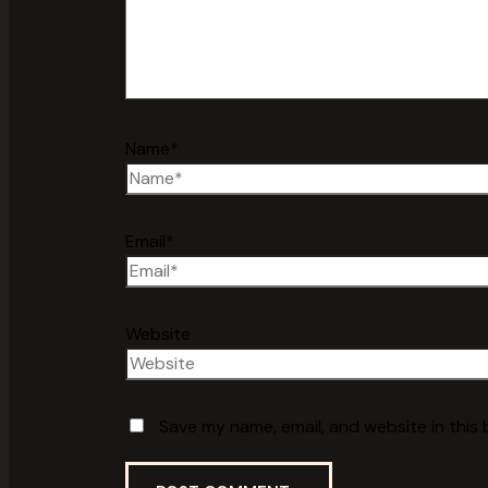
Name*
Email*
Website
Save my name, email, and website in this