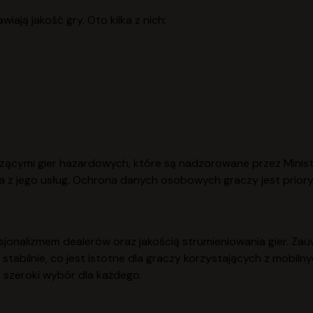
wiają jakość gry. Oto kilka z nich:
tyczącymi gier hazardowych, które są nadzorowane przez Min
ia z jego usług. Ochrona danych osobowych graczy jest priory
jonalizmem dealerów oraz jakością strumieniowania gier. Zauw
 stabilnie, co jest istotne dla graczy korzystających z mobi
e szeroki wybór dla każdego.