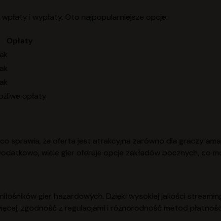
 wpłaty i wypłaty. Oto najpopularniejsze opcje:
Opłaty
ak
ak
ak
żliwe opłaty
o sprawia, że oferta jest atrakcyjna zarówno dla graczy amato
. Dodatkowo, wiele gier oferuje opcje zakładów bocznych, co 
miłośników gier hazardowych. Dzięki wysokiej jakości streamin
 więcej, zgodność z regulacjami i różnorodność metod płatno