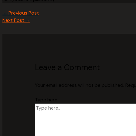
←
Previous Post
Next Post
→
Leave a Comment
Your email address will not be published.
Requ
Type here..