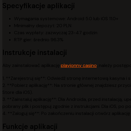
Specyfikacje aplikacji
Wymagania systemowe: Android 5.0 lub iOS 11.0+
Minimalny depozyt: 20 PLN
Czas wypłaty: zazwyczaj 23-47 godzin
RTP gier: średnio 96.3%
Instrukcje instalacji
Aby zainstalować aplikację
playjonny casino
, należy postęp
1. **Zarejestruj się**: Odwiedź stronę internetową kasyna i
2. **Pobierz aplikację**: Na stronie głównej znajdziesz przyc
Store dla iOS).
3. **Zainstaluj aplikację**: Dla Androida, przed instalacją, u
pobrany plik i postępuj zgodnie z instrukcjami. Dla iOS, po po
4. **Zaloguj się**: Po zakończeniu instalacji otwórz aplikację 
Funkcje aplikacji