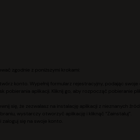
ować zgodnie z poniższymi krokami:
 stwórz konto. Wypełnij formularz rejestracyjny, podając swoj
isk pobierania aplikacji. Kliknij go, aby rozpocząć pobieranie p
pewnij się, że zezwalasz na instalację aplikacji z nieznanych ź
braniu, wystarczy otworzyć aplikację i kliknąć “Zainstaluj”.
i zaloguj się na swoje konto.