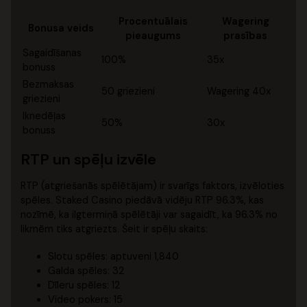
Procentuālais
Wagering
Bonusa veids
pieaugums
prasības
Sagaidīšanas
100%
35x
bonuss
Bezmaksas
50 griezieni
Wagering 40x
griezieni
Iknedēļas
50%
30x
bonuss
RTP un spēļu izvēle
RTP (atgriešanās spēlētājam) ir svarīgs faktors, izvēloties
spēles. Staked Casino piedāvā vidēju RTP 96.3%, kas
nozīmē, ka ilgtermiņā spēlētāji var sagaidīt, ka 96.3% no
likmēm tiks atgriezts. Šeit ir spēļu skaits:
Slotu spēles: aptuveni 1,840
Galda spēles: 32
Dīleru spēles: 12
Video pokers: 15