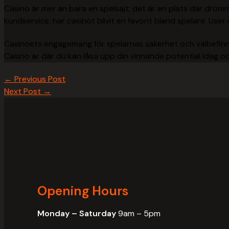
Casino är mer än bara en spelsajt; det är en plats där drömm
kundservice, har casinot blivit en favorit bland spelare. Use
Casinoets engagemang för spelarnas säkerhet och välbefinna
Casino är där du kan låsa upp din vinnande potential idag o
←
Previous Post
Next Post
→
Opening Hours
Monday – Saturday
9am – 5pm