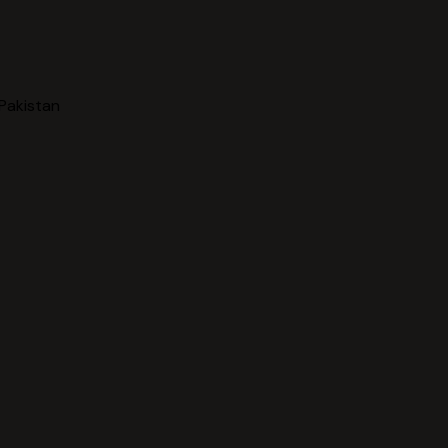
Pakistan