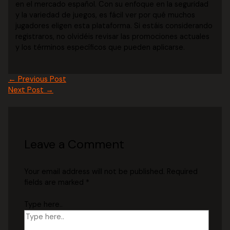
en el mercado español. Con su enfoque en la seguridad
y la variedad de juegos, es fácil ver por qué muchos
jugadores eligen esta plataforma. Si estáis considerando
registraros, no olvidéis revisar las promociones actuales
y los términos específicos que pueden aplicarse.
←
Previous Post
Next Post
→
Leave a Comment
Your email address will not be published.
Required
fields are marked
*
Type here..