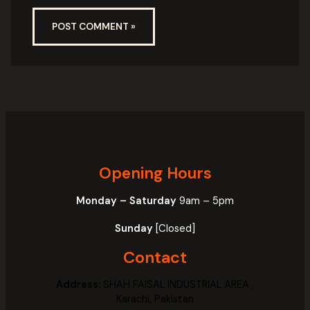
Opening Hours
Monday – Saturday
9am – 5pm
Sunday
[Closed]
Contact
Address:
SHAH FAISAL INDUSTRIAL AREA ,
Karachi, Pakistan