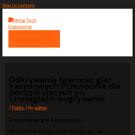
Skip to content
MAIN MENU
Odkrywanie tajemnic gier
kasynowych Przewodnik dla
początkujących po
strategiach wygrywania
/
Public
/ By
admin
Zrozumienie gier kasynowych
Kasyna online oferują szeroki wachlarz gier, od