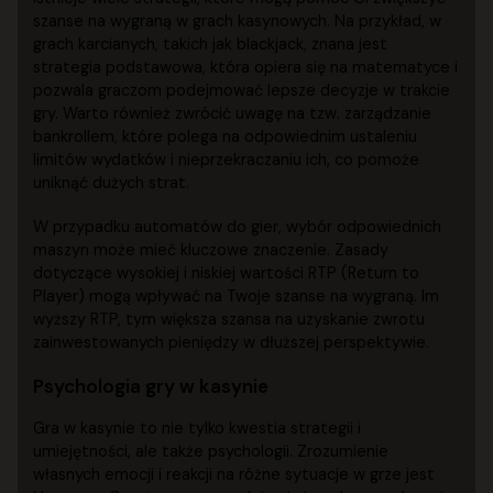
szanse na wygraną w grach kasynowych. Na przykład, w
grach karcianych, takich jak blackjack, znana jest
strategia podstawowa, która opiera się na matematyce i
pozwala graczom podejmować lepsze decyzje w trakcie
gry. Warto również zwrócić uwagę na tzw. zarządzanie
bankrollem, które polega na odpowiednim ustaleniu
limitów wydatków i nieprzekraczaniu ich, co pomoże
uniknąć dużych strat.
W przypadku automatów do gier, wybór odpowiednich
maszyn może mieć kluczowe znaczenie. Zasady
dotyczące wysokiej i niskiej wartości RTP (Return to
Player) mogą wpływać na Twoje szanse na wygraną. Im
wyższy RTP, tym większa szansa na uzyskanie zwrotu
zainwestowanych pieniędzy w dłuższej perspektywie.
Psychologia gry w kasynie
Gra w kasynie to nie tylko kwestia strategii i
umiejętności, ale także psychologii. Zrozumienie
własnych emocji i reakcji na różne sytuacje w grze jest