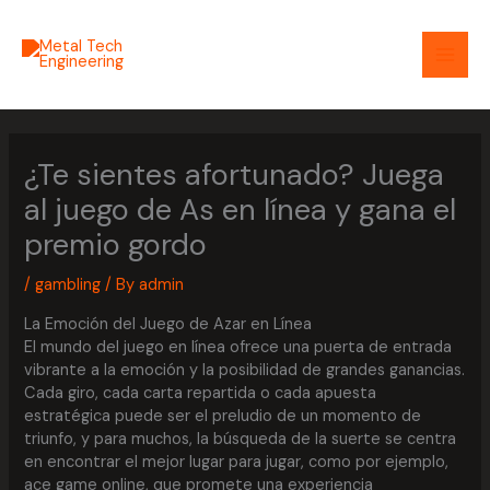
Skip
MAI
to
content
MEN
¿Te sientes afortunado? Juega
al juego de As en línea y gana el
premio gordo
/
gambling
/ By
admin
La Emoción del Juego de Azar en Línea
El mundo del juego en línea ofrece una puerta de entrada
vibrante a la emoción y la posibilidad de grandes ganancias.
Cada giro, cada carta repartida o cada apuesta
estratégica puede ser el preludio de un momento de
triunfo, y para muchos, la búsqueda de la suerte se centra
en encontrar el mejor lugar para jugar, como por ejemplo,
ace game online, que promete una experiencia