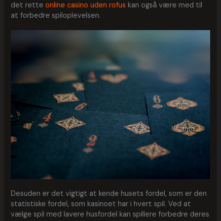
det rette
online casino uden rofus
kan også være med til
at forbedre spiloplevelsen.
Desuden er det vigtigt at kende husets fordel, som er den
statistiske fordel, som kasinoet har i hvert spil. Ved at
vælge spil med lavere husfordel kan spillere forbedre deres