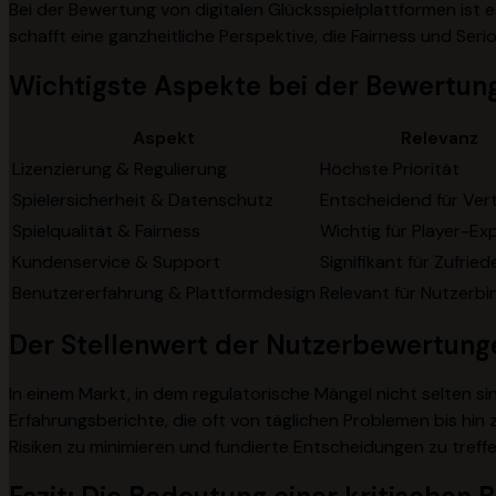
Bei der Bewertung von digitalen Glücksspielplattformen ist 
schafft eine ganzheitliche Perspektive, die Fairness und Serio
Wichtigste Aspekte bei der Bewertung
Aspekt
Relevanz
Lizenzierung & Regulierung
Höchste Priorität
Spielersicherheit & Datenschutz
Entscheidend für Ver
Spielqualität & Fairness
Wichtig für Player-Ex
Kundenservice & Support
Signifikant für Zufried
Benutzererfahrung & Plattformdesign
Relevant für Nutzerb
Der Stellenwert der Nutzerbewertung
In einem Markt, in dem regulatorische Mängel nicht selten s
Erfahrungsberichte, die oft von täglichen Problemen bis hin
Risiken zu minimieren und fundierte Entscheidungen zu treffe