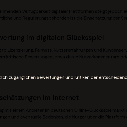
nehmenden Verfügbarkeit digitaler Plattformen steigt jedoch
rtliche und Regulierungsbehörden ist die Einschätzung der Seri
ertung im digitalen Glücksspiel
to Lizenzierung, Fairness, Nutzererfahrungen und Kundenservi
ers kritische Bewertungen, etwa durch Nutzerkommentare ode
fentlich zugänglichen Bewertungen und Kritiken der entscheiden
nschätzungen im Internet
ng mit einem Anbieter im deutschen Online-Glücksspielmarkt i
rtungen und eventuelle Bedenken, die Nutzer über die Plattform