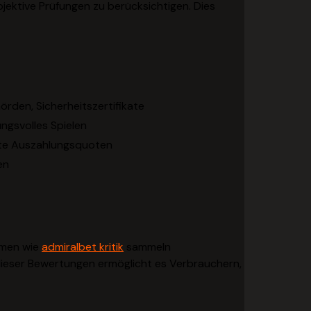
bjektive Prüfungen zu berücksichtigen. Dies
rden, Sicherheitszertifikate
ngsvolles Spielen
nte Auszahlungsquoten
en
ormen wie
admiralbet kritik
sammeln
g dieser Bewertungen ermöglicht es Verbrauchern,