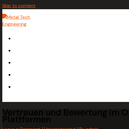
Skip to content
HOME
ABOUT
SERVICES
GALLERY
CONTACT
Vertrauen und Bewertung im On
Plattformen