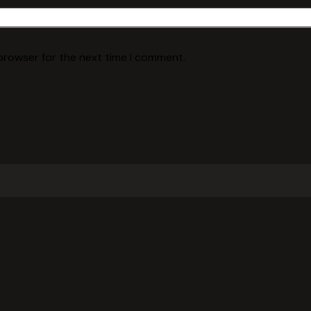
 browser for the next time I comment.