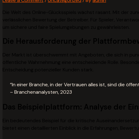
Leave a Comment
/
Uncategorized
/ By
admin
Die Welt des Online-Glücksspiels wächst rasant. Mit der zu
verlässlichen Bewertung der Betreiber. Für Spieler, Verantwo
um sichere und faire Spielumgebungen zu gewährleisten.
Die Herausforderung der Plattformbew
Der Markt ist überschwemmt mit Angeboten, die sich in punc
öffentliche Wahrnehmung eine entscheidende Rolle. Besond
Entscheidung potenzieller Kunden stark.
“In einer Branche, in der Vertrauen alles ist, sind die öf
– Branchenanalysten, 2023
Das Beispielplattform: Analyse der Ei
Ein bedeutendes Beispiel für die kritische Auseinandersetzu
bietet einen detaillierten Einblick in die Erfahrungen, Bewe