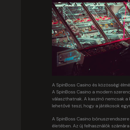
A SpinBoss Casino és közösségi élm
A SpinBoss Casino a modern szerencse
választhatnak. A kaszinó nemcsak a k
lehetővé teszi, hogy a játékosok eg
A SpinBoss Casino bónuszrendszere 
életében. Az új felhasználók számár