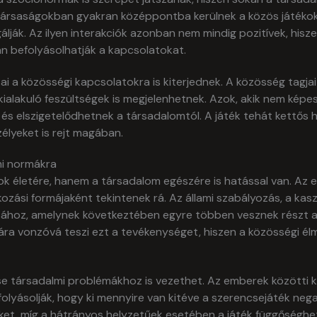
 társaságokban gyakran középpontba kerülnek a közös játéko
álják. Az ilyen interakciók azonban nem mindig pozitívek, hisze
van befolyásolhatják a kapcsolatokat.
sai a közösségi kapcsolatokra is kiterjednek. A közösség tag
alakuló feszültségek is megjelenhetnek. Azok, akik nem képesek
és elszigetelődhetnek a társadalomtól. A játék tehát kettős h
élyeket is rejt magában.
mi normákra
k életére, hanem a társadalom egészére is hatással van. Az 
kozási formájaként tekintenek rá. Az állami szabályozás, a kas
ásához, amelynek következtében egyre többen vesznek részt a
 vonzóvá teszi ezt a tevékenységet, hiszen a közösségi élm
e társadalmi problémákhoz is vezethet. Az emberek közötti kü
olyásolják, hogy ki mennyire van kitéve a szerencsejáték neg
et, míg a hátrányos helyzetűek esetében a játék függőséghe