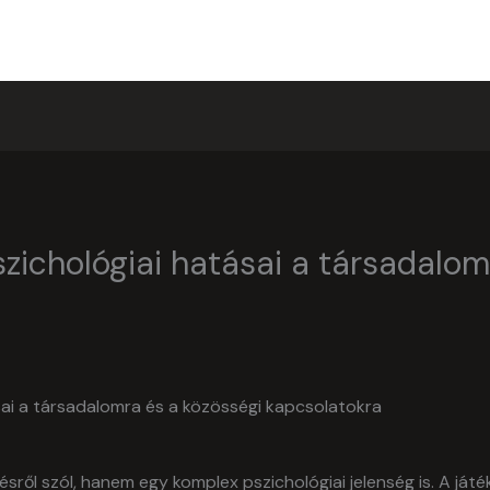
HOME
zichológiai hatásai a társadalom
sai a társadalomra és a közösségi kapcsolatokra
ről szól, hanem egy komplex pszichológiai jelenség is. A ját