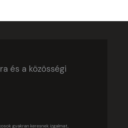
ABOUT
SERVICES
GALLERY
CONTACT
ra és a közösségi
ékosok gyakran keresnek izgalmat,