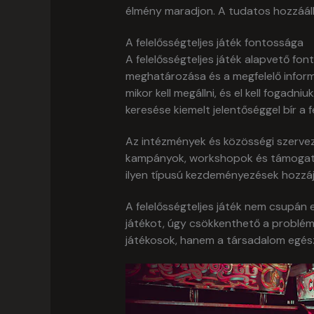
élmény maradjon. A tudatos hozzááll
A felelősségteljes játék fontossága
A felelősségteljes játék alapvető f
meghatározása és a megfelelő infor
mikor kell megállni, és el kell fogad
keresése kiemelt jelentőséggel bír a 
Az intézmények és közösségi szervezet
kampányok, workshopok és támogató 
ilyen típusú kezdeményezések hozzáj
A felelősségteljes játék nem csupán
játékot, úgy csökkenthető a problémá
játékosok, hanem a társadalom egész