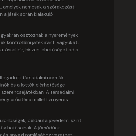
k, amelyek nemcsak a szórakozást,
n a játék során kialakuló
jai gyakran osztoznak a nyeremények
 kontrollálni játék iránti vágyukat,
atással bír, hiszen lehetőséget ad a
elfogadott társadalmi normák
zinók és a lottók elérhetősége
 szerencsejátékban. A társadalmi
ény erősítése mellett a nyerés
lönbségek, például a jövedelmi szint
atív hatásainak. A jómódúak
z és anyagi romlásához vezethet,