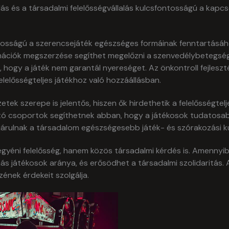
ás és a társadalmi felelősségvállalás kulcsfontosságú a kap
ontosságú a szerencsejáték egészséges formáinak fenntartásáh
mációk megszerzése segíthet megelőzni a szenvedélybetegsége
niuk, hogy a játék nem garantál nyereséget. Az önkontroll fejle
felelősségteljes játékhoz való hozzáállásban.
ek szerepe is jelentős, hiszen ők hirdethetik a felelősségtelje
csoportok segíthetnek abban, hogy a játékosok tudatosabba
árulnak a társadalom egészségesebb játék- és szórakozási kul
 egyéni felelősség, hanem közös társadalmi kérdés is. Amenny
s játékosok aránya, és erősödhet a társadalmi szolidaritás. 
ének érdekeit szolgálja.