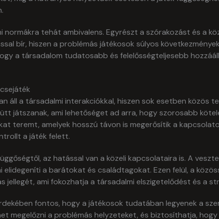
.
i normákra tehát ambivalens. Egyrészt a szórakozást és a köz
ssal bír, hiszen a problémás játékosok súlyos következménye
gy a társadalom tudatosabb és felelősségteljesebb hozzáállá
ncsejáték
 áll a társadalmi interakciókkal, hiszen sok esetben közös t
t játszanak, ami lehetőséget ad arra, hogy szorosabb kötelék
kat teremt, amelyek hosszú távon is megerősítik a kapcsolat
trollt a játék felett.
ggőségtől, az hatással van a közeli kapcsolataira is. A veszt
i elidegeníti a barátokat és családtagokat. Ezen felül, a közös
jellegét, ami fokozhatja a társadalmi elszigetelődést és a st
rdekében fontos, hogy a játékosok tudatában legyenek a szer
 megelőzni a problémás helyzeteket, és biztosíthatja, hogy a