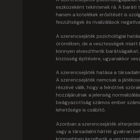
eszközeként tekintenek rá. A baráti
hanem a kötelékek erősítését is szolg
feszültségek és rivalizálások negatí
A szerencsejáték pszichológiai hatá
örömében, de a vesztességek miatt ki
könnyen elveszíthetik barátságaikat, 
közösség építésére, ugyanakkor vesz
A szerencsejáték hatása a társadal
A szerencsejáték nemcsak a játékoso
részévé válik, hogy a felnőttek szóra
hozzájárulnak a jelenség normalizál
beágyazottság számos ember számára
lehetősége is csábító.
Azonban a szerencsejáték elterjedés
vagy a társadalmi háttér gyakran bef
könnyebben kezelhetik a veszteségek