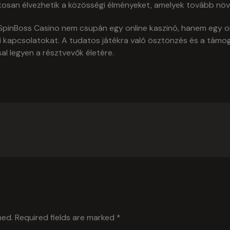
osan élvezhetik a közösségi élményeket, amelyek tovább növeli
inBoss Casino nem csupán egy online kaszinó, hanem egy oly
ti kapcsolatokat. A tudatos játékra való ösztönzés és a támo
al legyen a résztvevők életére.
hed.
Required fields are marked
*