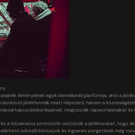
ény
játék élményeinek egyik kiemelkedő platformja, ahol a játéko
ülönböző játékformák miatt népszerű, hanem a közösségépítő f
ymással kapcsolatba lépjenek, megosszák tapasztalataikat és 
és a folyamatos promóciók ösztönzik a játékosokat, hogy ak
a elérhető üdvözlő bónuszok és ingyenes pörgetések még vonz