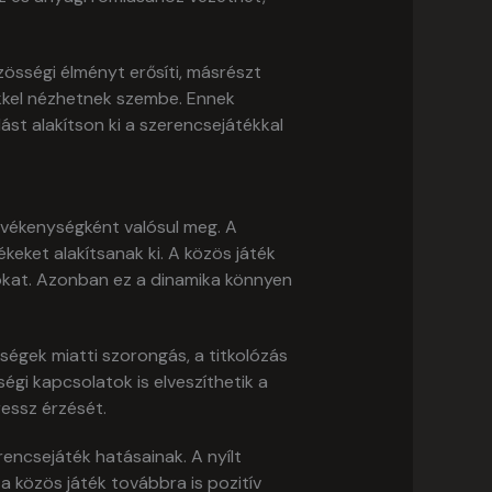
össégi élményt erősíti, másrészt
kkel nézhetnek szembe. Ennek
st alakítson ki a szerencsejátékkal
evékenységként valósul meg. A
eket alakítsanak ki. A közös játék
okat. Azonban ez a dinamika könnyen
eségek miatti szorongás, a titkolózás
ségi kapcsolatok is elveszíthetik a
ressz érzését.
encsejáték hatásainak. A nyílt
 közös játék továbbra is pozitív