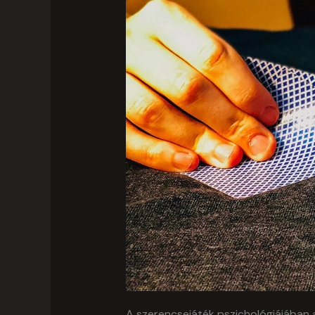
A szerencsejáték pszichológiájában 