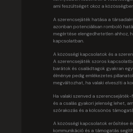
ami feszültséget okoz a közösségben
A szerencsejáték hatása a társadalm
azonban potenciálisan romboló hatá
megértése elengedhetetlen ahhoz, ho
kapcsolatban.
A közösségi kapcsolatok és a szere
A szerencsejáték szoros kapcsolatban
barátok és családtagok gyakran együt
élménye pedig emlékezetes pillanato
megváltozhat, ha valaki elveszíti a kon
Ha valaki szenved a szerencsejáték-fü
és a csalás gyakori jelenség lehet, am
szórakozás és a kölcsönös támogatás 
A közösségi kapcsolatok erősítése é
kommunikáció és a támogatás segíthet