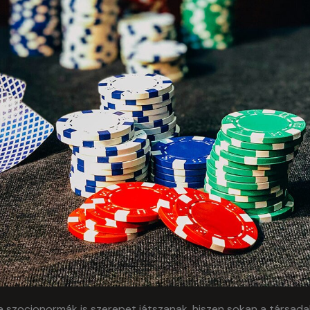
a szocionormák is szerepet játszanak, hiszen sokan a társada