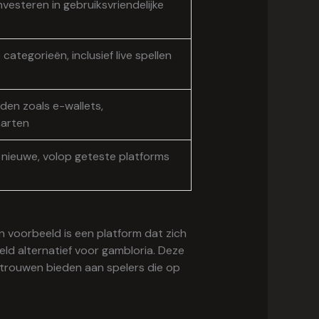
vesteren in gebruiksvriendelijke
categorieën, inclusief live spellen
en zoals e-wallets,
aarten
nieuwe, volop geteste platforms
en voorbeeld is een platform dat zich
ld alternatief voor gambloria. Deze
trouwen bieden aan spelers die op