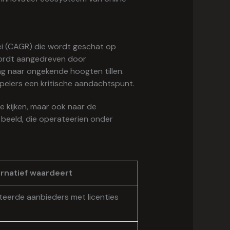
oei (CAGR) die wordt geschat op
wordt aangedreven door
ing naar ongekende hoogten tillen.
spelers een kritische aandachtspunt.
e kijken, maar ook naar de
 beeld, die operateerien onder
ernatief waardeert
teerde aanbieders met licenties