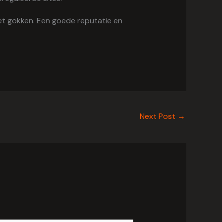
het gokken. Een goede reputatie en
Next Post
→