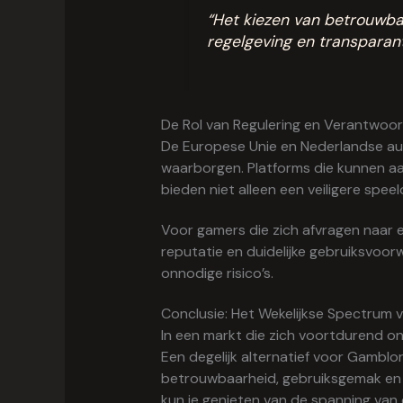
“Het kiezen van betrouwba
regelgeving en transparant
De Rol van Regulering en Verantwoo
De Europese Unie en Nederlandse au
waarborgen. Platforms die kunnen aan
bieden niet alleen een veiligere spe
Voor gamers die zich afvragen naar e
reputatie en duidelijke gebruiksvoor
onnodige risico’s.
Conclusie: Het Wekelijkse Spectrum 
In een markt die zich voortdurend o
Een degelijk alternatief voor Gamblo
betrouwbaarheid, gebruiksgemak en g
kun je genieten van de spanning van 