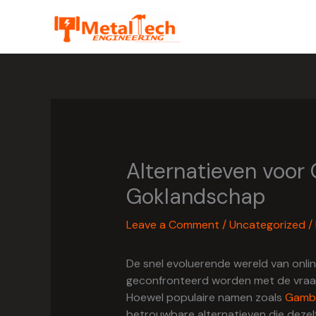
Skip
to
content
Alternatieven voor 
Goklandschap
Leave a Comment
/
Uncategorized
/
De snel evoluerende wereld van onli
geconfronteerd worden met de vraag: 
Hoewel populaire namen zoals
Gambl
betrouwbare alternatieven die dezelf