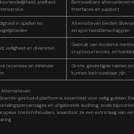
ksvriendelijkheid, snelheid
Betrouwbare alternatieven in
ntenservice
interfaces en support
digheid in spellen en
Alternatieven bieden diverse 
ogelijkheden
en sportweddenschappen
Gebruik van moderne method
d, veiligheid en diversiteit
cryptocurrencies, en bankk
eve recensies en minimale
Grote, gevestigde namen en 
en
kunnen betrouwbaar zijn
Alternatieven
icentie-gestuurd platform is essentieel voor veilig gokken. E
talingspercentages en uitgebreide auditing, zoals bijvoorbee
uropese toezichthouders, waardoor ze een extra laag van ver
aring.