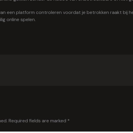
g van een platform controleren voordat je betrokken raakt bij 
ig online spelen.
hed.
Required fields are marked
*