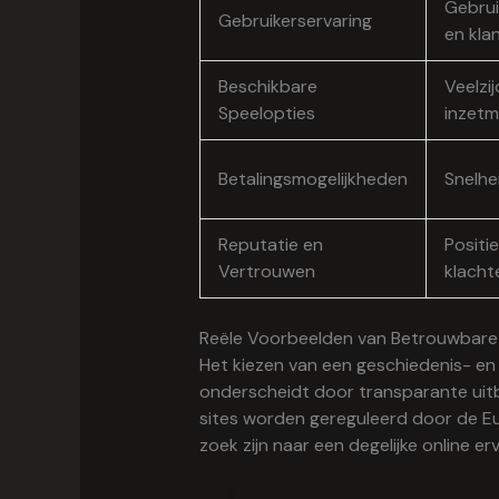
Gebrui
Gebruikerservaring
en kla
Beschikbare
Veelzij
Speelopties
inzetm
Betalingsmogelijkheden
Snelhei
Reputatie en
Positi
Vertrouwen
klacht
Reële Voorbeelden van Betrouwbare 
Het kiezen van een geschiedenis- en l
onderscheidt door transparante uitbe
sites worden gereguleerd door de E
zoek zijn naar een degelijke online erv