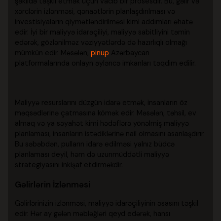
şəkildə təşkil etmək üçün vacib bir prosesdir. Bu, gəlir və
xərclərin izlənməsi, qənaətlərin planlaşdırılması və
investisiyaların qiymətləndirilməsi kimi addımları əhatə
edir. İyi bir maliyyə idarəçiliyi, maliyyə sabitliyini təmin
edərək, gözlənilməz vəziyyətlərdə də hazırlıqlı olmağı
mümkün edir. Məsələn,
pinup
Azərbaycan
platformalarında onlayn əyləncə imkanları təqdim edilir.
Maliyyə resurslarını düzgün idarə etmək, insanların öz
məqsədlərinə çatmasına kömək edir. Məsələn, təhsil, ev
almaq və ya səyahət kimi hədəflərə yönəlmiş maliyyə
planlaması, insanların istədiklərinə nail olmasını asanlaşdırır.
Bu səbəbdən, pulların idarə edilməsi yalnız büdcə
planlaması deyil, həm də uzunmüddətli maliyyə
strategiyasını inkişaf etdirməkdir.
Gəlirlərin İzlənməsi
Gəlirlərinizin izlənməsi, maliyyə idarəçiliyinin əsasını təşkil
edir. Hər ay gələn məbləğləri qeyd edərək, hansı