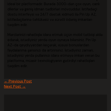
ideal bir platformadır. Burada 3000-dən çox oyun, canlı
dilerlər və geniş idman tədbirləri mövcuddur. İstifadəçi
dostu interfeysi və 24/7 dəstək xidməti ilə Pin Up AZ,
istifadəçilərinə təhlükəsiz və sürətli ödəniş imkanları
təqdim edir.
Mərclərinizi rahatlıqla idarə etmək üçün mobil tətbiqi əldə
edərək, istədiyiniz yerdə oyun oynaya bilərsiniz. Pin Up
AZ-da qeydiyyatdan keçərək, xüsusi bonuslardan
faydalanma şansınızı da artırırsınız. İstədiyiniz zaman,
istədiyiniz yerdə pullarınızı idarə etməyə imkan verən bu
platforma, müasir texnologiyanın gətirdiyi rahatlıqları
təqdim edir.
←
Previous Post
Next Post
→