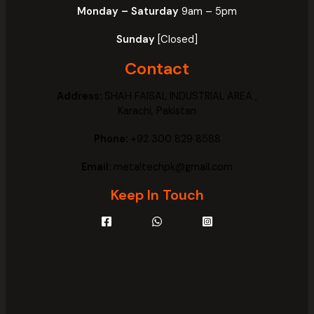
Monday – Saturday
9am – 5pm
Sunday
[Closed]
Contact
Address:
SHAH FAISAL INDUSTRIAL AREA ,
Karachi, Pakistan
Phone:
+92 300 829 8588
Email:
metaltechpk@gmail.com
Keep In Touch