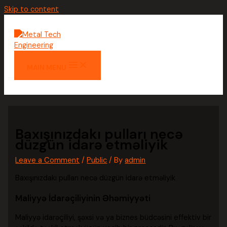
Skip to content
MAIN MENU
Baxışınızdakı pulları necə
düzgün idarə etməliyik
Leave a Comment
/
Public
/ By
admin
Baxışınızdakı pulları necə düzgün idarə etməliyik
Maliyyə İdarəçiliyinin Əhəmiyyəti
Maliyyə idarəçiliyi, şəxsi və ya biznes büdcəsini effektiv bir