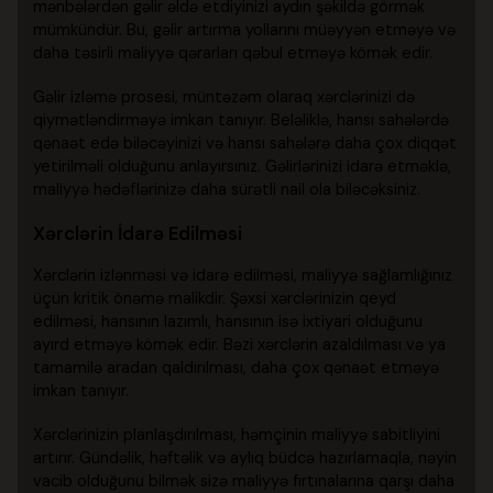
mənbələrdən gəlir əldə etdiyinizi aydın şəkildə görmək
mümkündür. Bu, gəlir artırma yollarını müəyyən etməyə və
daha təsirli maliyyə qərarları qəbul etməyə kömək edir.
Gəlir izləmə prosesi, müntəzəm olaraq xərclərinizi də
qiymətləndirməyə imkan tanıyır. Beləliklə, hansı sahələrdə
qənaət edə biləcəyinizi və hansı sahələrə daha çox diqqət
yetirilməli olduğunu anlayırsınız. Gəlirlərinizi idarə etməklə,
maliyyə hədəflərinizə daha sürətli nail ola biləcəksiniz.
Xərclərin İdarə Edilməsi
Xərclərin izlənməsi və idarə edilməsi, maliyyə sağlamlığınız
üçün kritik önəmə malikdir. Şəxsi xərclərinizin qeyd
edilməsi, hansının lazımlı, hansının isə ixtiyari olduğunu
ayırd etməyə kömək edir. Bəzi xərclərin azaldılması və ya
tamamilə aradan qaldırılması, daha çox qənaət etməyə
imkan tanıyır.
Xərclərinizin planlaşdırılması, həmçinin maliyyə sabitliyini
artırır. Gündəlik, həftəlik və aylıq büdcə hazırlamaqla, nəyin
vacib olduğunu bilmək sizə maliyyə fırtınalarına qarşı daha