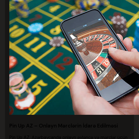
Pin Up AZ – Onlayn Mərclərin İdarə Edilməsi
Pin Up AZ, Azərbaycanda onlayn əyləncə və mərclər üçün