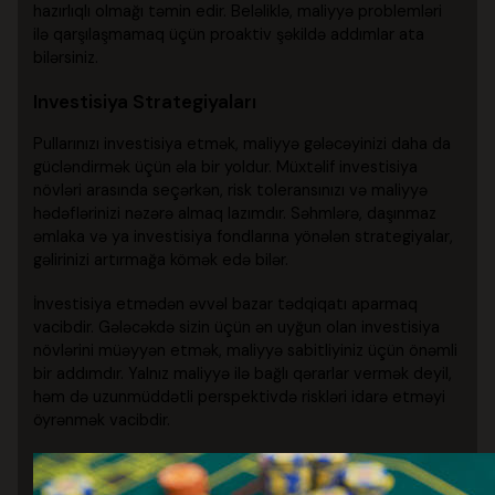
hazırlıqlı olmağı təmin edir. Beləliklə, maliyyə problemləri
ilə qarşılaşmamaq üçün proaktiv şəkildə addımlar ata
bilərsiniz.
Investisiya Strategiyaları
Pullarınızı investisiya etmək, maliyyə gələcəyinizi daha da
gücləndirmək üçün əla bir yoldur. Müxtəlif investisiya
növləri arasında seçərkən, risk toleransınızı və maliyyə
hədəflərinizi nəzərə almaq lazımdır. Səhmlərə, daşınmaz
əmlaka və ya investisiya fondlarına yönələn strategiyalar,
gəlirinizi artırmağa kömək edə bilər.
İnvestisiya etmədən əvvəl bazar tədqiqatı aparmaq
vacibdir. Gələcəkdə sizin üçün ən uyğun olan investisiya
növlərini müəyyən etmək, maliyyə sabitliyiniz üçün önəmli
bir addımdır. Yalnız maliyyə ilə bağlı qərarlar vermək deyil,
həm də uzunmüddətli perspektivdə riskləri idarə etməyi
öyrənmək vacibdir.