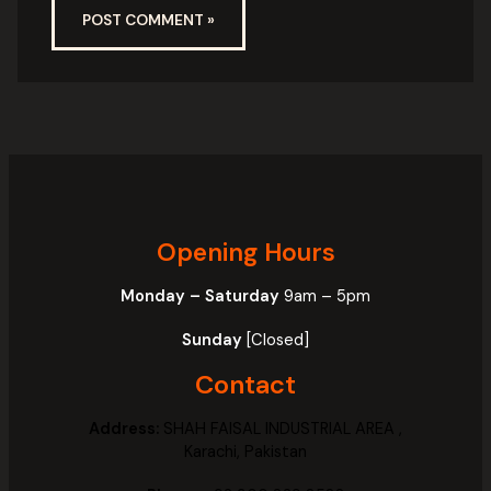
Opening Hours
Monday – Saturday
9am – 5pm
Sunday
[Closed]
Contact
Address:
SHAH FAISAL INDUSTRIAL AREA ,
Karachi, Pakistan