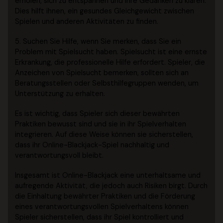
erholen, sich zu entspannen und ihre Gedanken zu klären.
Dies hilft ihnen, ein gesundes Gleichgewicht zwischen
Spielen und anderen Aktivitäten zu finden.
5. Suchen Sie Hilfe, wenn Sie merken, dass Sie ein
Problem mit Spielsucht haben. Spielsucht ist eine ernste
Erkrankung, die professionelle Hilfe erfordert. Spieler, die
Anzeichen von Spielsucht bemerken, sollten sich an
Beratungsstellen oder Selbsthilfegruppen wenden, um
Unterstützung zu erhalten.
Es ist wichtig, dass Spieler sich dieser bewährten
Praktiken bewusst sind und sie in ihr Spielverhalten
integrieren. Auf diese Weise können sie sicherstellen,
dass ihr Online-Blackjack-Spiel nachhaltig und
verantwortungsvoll bleibt.
Insgesamt ist Online-Blackjack eine unterhaltsame und
aufregende Aktivität, die jedoch auch Risiken birgt. Durch
die Einhaltung bewährter Praktiken und die Förderung
eines verantwortungsvollen Spielverhaltens können
Spieler sicherstellen, dass ihr Spiel kontrolliert und