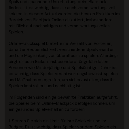
Spaß und spannende Unterhaltung beim Blackjack
finden, ist es wichtig, dass sie auch verantwortungsvoll
spielen. In diesem Artikel werden die besten Praktiken im
Bereich von Blackjack Online diskutiert, insbesondere
mit Blick auf nachhaltiges und verantwortungsvolles
Spielen.
Online-Glücksspiel bietet eine Vielzahl von Vorteilen,
darunter Bequemlichkeit, verschiedene Spielvarianten
und die Möglichkeit, von überall aus zu spielen. Allerdings
birgt es auch Risiken, insbesondere für gefährdeten
Personen wie Minderjährige und Spielsüchtige. Daher ist
es wichtig, dass Spieler verantwortungsbewusst spielen
und Maßnahmen ergreifen, um sicherzustellen, dass ihr
Spielen kontrolliert und nachhaltig ist.
Im Folgenden sind einige bewährte Praktiken aufgeführt,
die Spieler beim Online-Blackjack befolgen können, um
ein gesundes Spielverhalten zu fördern:
1. Setzen Sie sich ein Limit für Ihre Spielzeit und Ihr
Budget. Es ist wichtig, dass Spieler vor dem Spielen ein