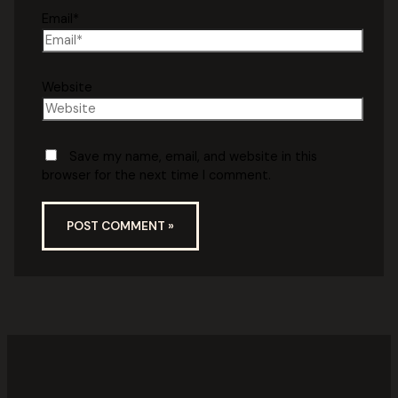
Email*
Website
Save my name, email, and website in this
browser for the next time I comment.