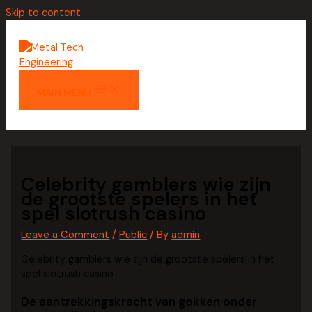
Skip to content
MAIN MENU
Celebrity gamblers wie zijn
de grootste spelers in het
spel slotrush casino
Leave a Comment
/
Public
/ By
admin
Celebrity gamblers wie zijn de grootste spelers in het
spel slotrush casino
De aantrekkingskracht van gokken onder