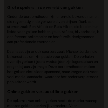
Grote spelers in de wereld van gokken
Onder de beroemdheden zijn er enkele bekende namen
die regelmatig in de gokwereld verschijnen. Denk aan
sterren zoals Ben Affleck en Paris Hilton, die beiden hun
liefde voor gokken hebben geuit. Affleck, bijvoorbeeld, is
een fervent pokerspeler en heeft zelfs deelgenomen
aan professionele toernooien.
Daarnaast zijn er ook sporters zoals Michael Jordan, die
bekendstaat om zijn passie voor gokken. De verhalen
over zijn gokken tijdens wedstrijden zijn legendarisch en
dragen bij aan zijn imago. Deze beroemdheden maken
het gokken niet alleen spannend, maar zorgen ook voor
veel media-aandacht, waardoor het onderwerp steeds
populairder wordt.
Online gokken versus offline gokken
De opkomst van online gokken heeft de manier waarop
mensen gokken aanzienlijk veranderd. Voor