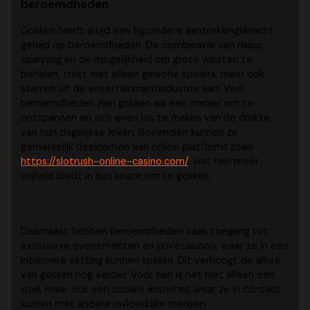
beroemdheden
Gokken heeft altijd een bijzondere aantrekkingskracht
gehad op beroemdheden. De combinatie van risico,
spanning en de mogelijkheid om grote winsten te
behalen, trekt niet alleen gewone spelers, maar ook
sterren uit de entertainmentindustrie aan. Veel
beroemdheden zien gokken als een manier om te
ontspannen en zich even los te maken van de drukte
van hun dagelijkse leven. Bovendien kunnen ze
gemakkelijk deelnemen aan online platforms zoals
https://slotrush-online-casino.com/
, wat hen meer
vrijheid biedt in hun keuze om te gokken.
Daarnaast hebben beroemdheden vaak toegang tot
exclusieve evenementen en privécasino’s, waar ze in een
intiemere setting kunnen spelen. Dit verhoogt de allure
van gokken nog verder. Voor hen is het niet alleen een
spel, maar ook een sociale activiteit waar ze in contact
komen met andere invloedrijke mensen.