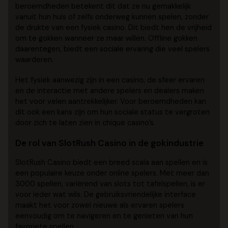
beroemdheden betekent dit dat ze nu gemakkelijk
vanuit hun huis of zelfs onderweg kunnen spelen, zonder
de drukte van een fysiek casino. Dit biedt hen de vrijheid
om te gokken wanneer ze maar willen. Offline gokken
daarentegen, biedt een sociale ervaring die veel spelers
waarderen.
Het fysiek aanwezig zijn in een casino, de sfeer ervaren
en de interactie met andere spelers en dealers maken
het voor velen aantrekkelijker. Voor beroemdheden kan
dit ook een kans zijn om hun sociale status te vergroten
door zich te laten zien in chique casino’s.
De rol van SlotRush Casino in de gokindustrie
SlotRush Casino biedt een breed scala aan spellen en is
een populaire keuze onder online spelers. Met meer dan
3000 spellen, variërend van slots tot tafelspellen, is er
voor ieder wat wils. De gebruiksvriendelijke interface
maakt het voor zowel nieuwe als ervaren spelers
eenvoudig om te navigeren en te genieten van hun
favoriete spellen.