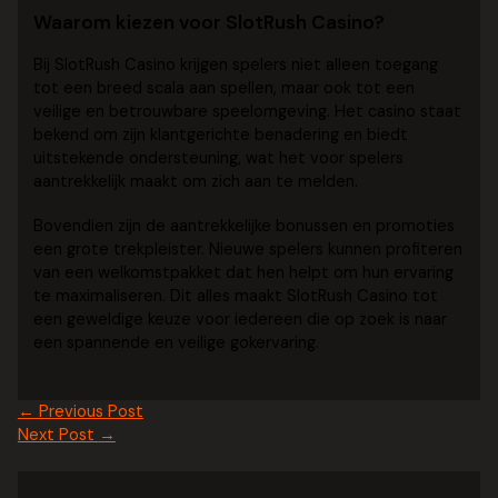
Waarom kiezen voor SlotRush Casino?
Bij SlotRush Casino krijgen spelers niet alleen toegang
tot een breed scala aan spellen, maar ook tot een
veilige en betrouwbare speelomgeving. Het casino staat
bekend om zijn klantgerichte benadering en biedt
uitstekende ondersteuning, wat het voor spelers
aantrekkelijk maakt om zich aan te melden.
Bovendien zijn de aantrekkelijke bonussen en promoties
een grote trekpleister. Nieuwe spelers kunnen profiteren
van een welkomstpakket dat hen helpt om hun ervaring
te maximaliseren. Dit alles maakt SlotRush Casino tot
een geweldige keuze voor iedereen die op zoek is naar
een spannende en veilige gokervaring.
←
Previous Post
Next Post
→