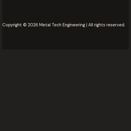
Copyright © 2026 Metal Tech Engineering | All rights reserved.