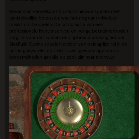
Bovendien verwelkomt SlotRush nieuwe spelers met
aantrekkelijke bonussen, wat het nog aantrekkelijker
maakt om te spelen. De combinatie van een
professionele klantenservice en veilige betaalmethoden
zorgt ervoor dat spelers een optimale ervaring hebben.
SlotRush Casino speelt hierdoor een belangrijke rol in de
online gokwereld, en trekt zowel gewone spelers als
beroemdheden aan die op zoek zijn naar avontuur.