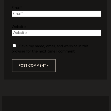
Email*
Website
Save my name, email, and website in this
browser for the next time I comment.