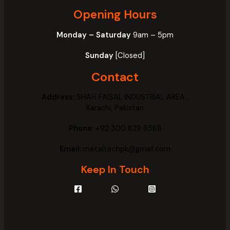
Opening Hours
Monday – Saturday
9am – 5pm
Sunday
[Closed]
Contact
Address:
SHAH FAISAL INDUSTRIAL AREA ,
Karachi, Pakistan
Phone:
+92 300 829 8588
Email:
metaltechpk@gmail.com
Keep In Touch