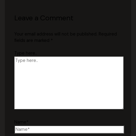
Leave a Comment
Your email address will not be published.
Required
fields are marked
*
Type here..
Name*