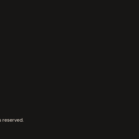
s reserved.