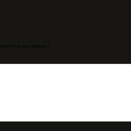
ired fields are marked
*