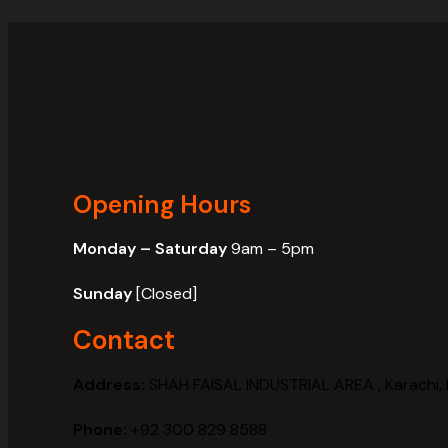
Opening Hours
Monday – Saturday
9am – 5pm
Sunday
[Closed]
Contact
Address:
SHAH FAISAL INDUSTRIAL AREA , Karachi, 
Phone:
+92 300 829 8588