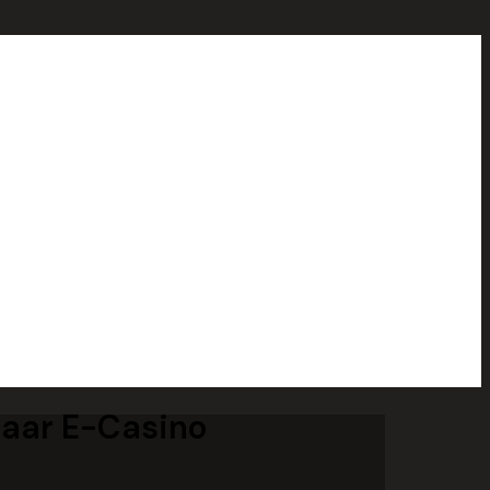
naar E-Casino