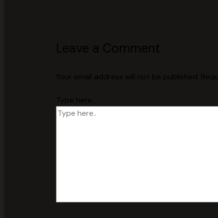
Leave a Comment
Your email address will not be published.
Requ
Type here..