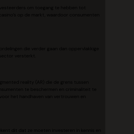
en investeerders om toegang te hebben tot
 e-casino’s op de markt, waardoor consumenten
ordelingen die verder gaan dan oppervlakkige
ector versterkt.
gmented reality (AR) die de grens tussen
onsumenten te beschermen en criminaliteit te
jk voor het handhaven van vertrouwen en
tekent dit dat ze moeten investeren in kennis en