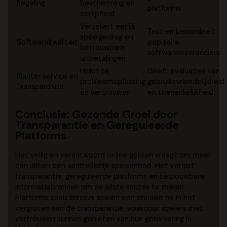
Regeling
bescherming en
platforms
eerlijkheid
Verzekert eerlijk
Test en beoordeelt
speelgedrag en
Softwarekwaliteit
populaire
betrouwbare
softwareleveranciers
uitbetalingen
Helpt bij
Geeft evaluaties van
Klantenservice en
probleemoplossing
gebruiksvriendelijkheid
Transparantie
en vertrouwen
en toegankelijkheid
Conclusie: Gezonde Groei door
Transparantie en Gereguleerde
Platforms
Het veilig en verantwoord online gokken vraagt om meer
dan alleen een aantrekkelijk spelaanbod. Het vereist
transparantie, gereguleerde platforms en betrouwbare
informatiebronnen om de juiste keuzes te maken.
Platforms zoals bizzo.nl spelen een cruciale rol in het
vergroten van de transparantie, waardoor spelers met
vertrouwen kunnen genieten van hun gokervaring in