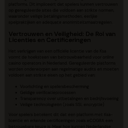
platforms. Dit impliceert dat spelers kunnen vertrouwen
op gereguleerde sites die voldoen aan strikte normen,
waaronder veilige betalingsmethoden, eerlijke
spelpraktijken en adequate anonimiteitsmaatregelen.
Vertrouwen en Veiligheid: De Rol van
Licenties en Certificeringen
Het verkrijgen van een officiële licentie van de Ksa
vormt de hoeksteen van betrouwbaarheid voor online
casino operators in Nederland. Gereguleerde platforms
worden onderworpen aan regelmatige audits en moeten
voldoen aan strikte eisen op het gebied van:
Voorlichting en spelersbescherming
Geldige verificatieprocessen
Transparency over uitbetalingen en bedrijfsvoering
Veilige technologieën (zoals SSL encryptie)
Voor spelers betekent dit dat een platform met Ksa-
licentie en erkende certificeringen zoals eCOGRA een
betrouwbare keuze is. Maar hoe kunnen Nederlandse