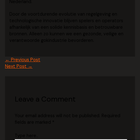
Nederland.
Door de voortdurende evolutie van regelgeving en
technologische innovatie blijven spelers en operators
afhankelijk van een solide kennisbasis en betrouwbare
bronnen. Alleen zo kunnen we een gezonde, veilige en
verantwoorde gokindustrie bevorderen.
←
Previous Post
Next Post
→
Leave a Comment
Your email address will not be published.
Required
fields are marked
*
Type here..