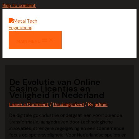
Skip to content
MAIN MENU
De Evolutie van Online
Casino Licenties en
Veiligheid in Nederland
Leave a Comment
/
Uncategorized
/ By
admin
De digitale gokindustrie ondergaat een voortdurende
transformatie, aangedreven door technologische
innovaties, strengere regelgeving en een toenemende
focus op spelersveiligheid. Voor Nederlandse spelers en