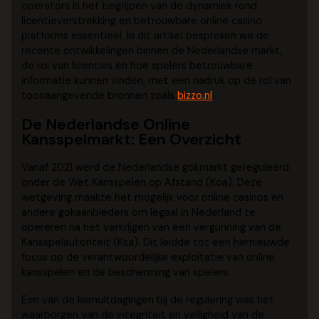
operators is het begrijpen van de dynamiek rond
licentieverstrekking en betrouwbare online casino
platforms essentieel. In dit artikel bespreken we de
recente ontwikkelingen binnen de Nederlandse markt,
de rol van licenties en hoe spelers betrouwbare
informatie kunnen vinden, met een nadruk op de rol van
toonaangevende bronnen zoals
bizzo.nl
.
De Nederlandse Online
Kansspelmarkt: Een Overzicht
Vanaf 2021 werd de Nederlandse gokmarkt gereguleerd
onder de Wet Kansspelen op Afstand (Koa). Deze
wetgeving maakte het mogelijk voor online casinos en
andere gokaanbieders om legaal in Nederland te
opereren na het verkrijgen van een vergunning van de
Kansspelautoriteit (Ksa). Dit leidde tot een hernieuwde
focus op de verantwoordelijke exploitatie van online
kansspelen en de bescherming van spelers.
Een van de kernuitdagingen bij de regulering was het
waarborgen van de integriteit en veiligheid van de