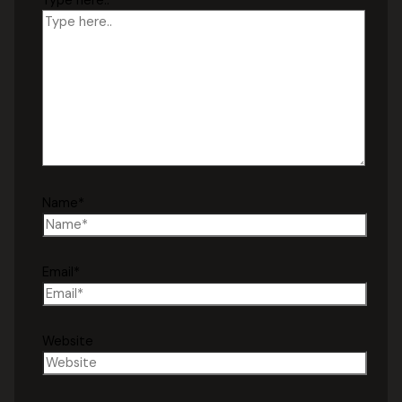
Type here..
Name*
Email*
Website