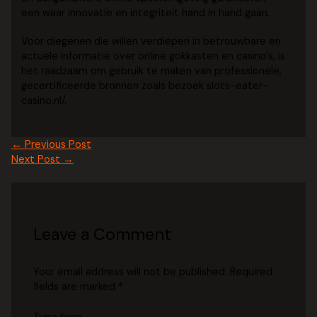
een waar innovatie en integriteit hand in hand gaan.
Voor diegenen die willen verdiepen in betrouwbare en
actuele informatie over online gokkasten en casino’s, is
het raadzaam om gebruik te maken van professionele,
gecertificeerde bronnen zoals bezoek slots-eater-
casino.nl/.
←
Previous Post
Next Post
→
Leave a Comment
Your email address will not be published.
Required
fields are marked
*