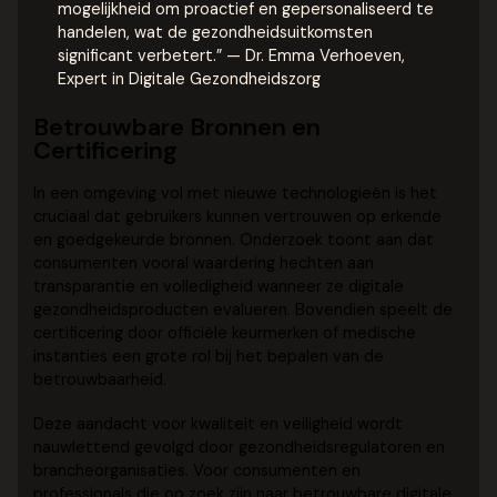
mogelijkheid om proactief en gepersonaliseerd te
handelen, wat de gezondheidsuitkomsten
significant verbetert.” — Dr. Emma Verhoeven,
Expert in Digitale Gezondheidszorg
Betrouwbare Bronnen en
Certificering
In een omgeving vol met nieuwe technologieën is het
cruciaal dat gebruikers kunnen vertrouwen op erkende
en goedgekeurde bronnen. Onderzoek toont aan dat
consumenten vooral waardering hechten aan
transparantie en volledigheid wanneer ze digitale
gezondheidsproducten evalueren. Bovendien speelt de
certificering door officiële keurmerken of medische
instanties een grote rol bij het bepalen van de
betrouwbaarheid.
Deze aandacht voor kwaliteit en veiligheid wordt
nauwlettend gevolgd door gezondheidsregulatoren en
brancheorganisaties. Voor consumenten en
professionals die op zoek zijn naar betrouwbare digitale