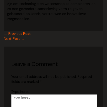
zijn om technologie en wetenschap te combineren, en
zo een gezondere samenleving vorm te geven –
gebaseerd op kennis, vertrouwen en innovatieve
zorgmodellen.
←
Previous Post
Next Post
→
Leave a Comment
Your email address will not be published.
Required
fields are marked
*
Type here..