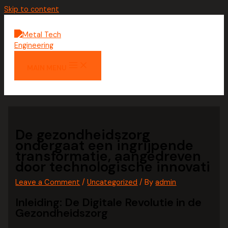
Skip to content
MAIN MENU
De gezondheidszorg
ondergaat een ingrijpende
transformatie, aangedreven
door technologische innovati
Leave a Comment
/
Uncategorized
/ By
admin
Inleiding: De Digitale Revolutie in de
Gezondheidszorg