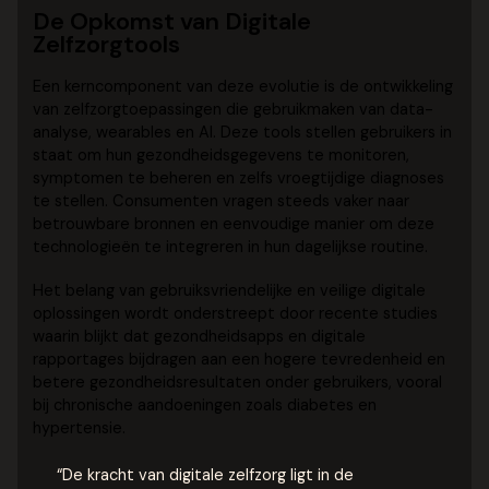
De Opkomst van Digitale
Zelfzorgtools
Een kerncomponent van deze evolutie is de ontwikkeling
van zelfzorgtoepassingen die gebruikmaken van data-
analyse, wearables en AI. Deze tools stellen gebruikers in
staat om hun gezondheidsgegevens te monitoren,
symptomen te beheren en zelfs vroegtijdige diagnoses
te stellen. Consumenten vragen steeds vaker naar
betrouwbare bronnen en eenvoudige manier om deze
technologieën te integreren in hun dagelijkse routine.
Het belang van gebruiksvriendelijke en veilige digitale
oplossingen wordt onderstreept door recente studies
waarin blijkt dat gezondheidsapps en digitale
rapportages bijdragen aan een hogere tevredenheid en
betere gezondheidsresultaten onder gebruikers, vooral
bij chronische aandoeningen zoals diabetes en
hypertensie.
“De kracht van digitale zelfzorg ligt in de