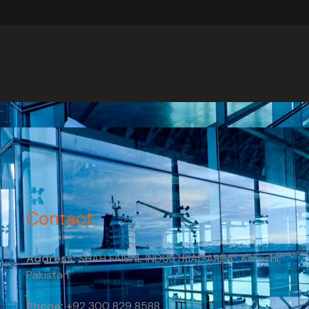
Contact
Address:
SHAH FAISAL INDUSTRIAL AREA , Karachi,
Pakistan
Phone:
+92 300 829 8588