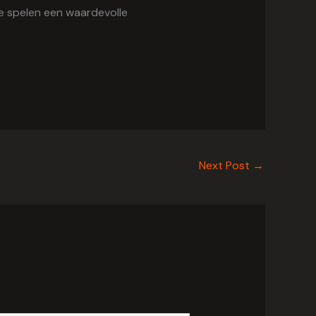
ne spelen een waardevolle
Next Post
→