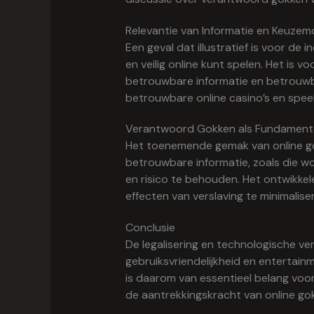
Relevantie van Informatie en Keuzem
Een geval dat illustratief is voor d
en veilig online kunt spelen. Het is
betrouwbare informatie en betrouwba
betrouwbare online casino’s en speel
Verantwoord Gokken als Fundament
Het toenemende gemak van online gok
betrouwbare informatie, zoals die 
en risico te behouden. Het ontwikke
effecten van verslaving te minimalise
Conclusie
De legalisering en technologische ver
gebruiksvriendelijkheid en entertain
is daarom van essentieel belang vo
de aantrekkingskracht van online g