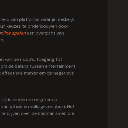
heid van platforms waar je makkelijk
om hun keuzes te onderbouwen door
online spelen
een overzicht van
n.
 van de risico’s. Toegang tot
n om de balans tussen entertainment
t effectieve manier om de negatieve
nerzijds bieden ze ongekende
 van ethiek en volksgezondheid. Het
te blijven over de mechanismen die