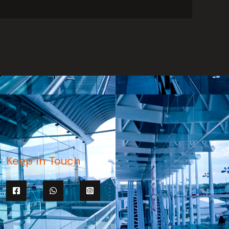
Keep In Touch