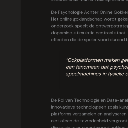
De Psychologie Achter Online Gokke
Het online goklandschap wordt geken
onderzoek speelt de ontwerpstrategi
dopamine-stimulatie centraal staat.
effecten die de speler voortdurend 
“Gokplatformen maken gebr
een fenomeen dat psycholo
speelmachines in fysieke ca
De Rol van Technologie en Data-ana
Innovatieve technologieën zoals kuns
platforms verzamelen en analyseren 
niet alleen de tevredenheid vergroot
discussie over verantwoord gokken 