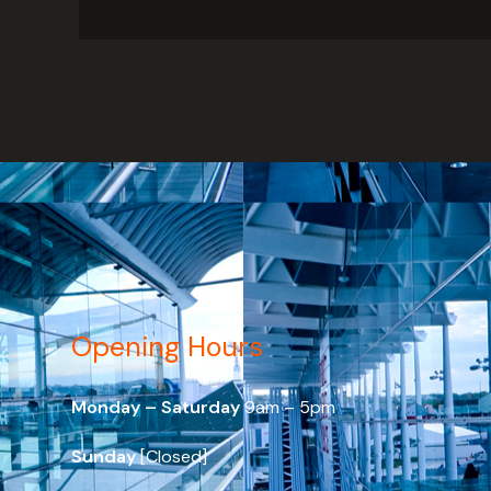
Opening Hours
Monday – Saturday
9am – 5pm
Sunday
[Closed]