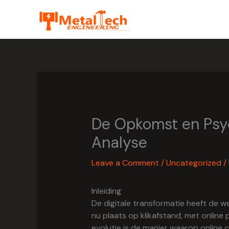
Skip
to
content
De Opkomst en Psyc
Analyse
Leave a Comment
/
Uncategorized
/
Inleiding
De digitale transformatie heeft de we
nu plaats op klikafstand, met onlin
evolutie is de manier waarop online 