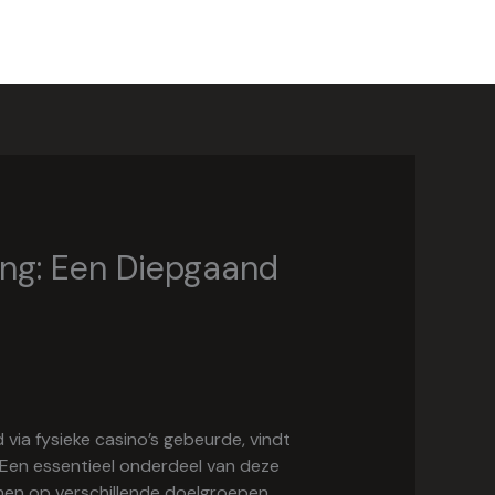
ABOUT
SERVICES
GALLERY
CONTACT
ng: Een Diepgaand
 via fysieke casino’s gebeurde, vindt
 Een essentieel onderdeel van deze
nen op verschillende doelgroepen.