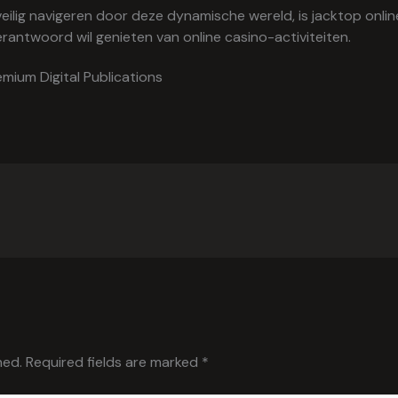
eilig navigeren door deze dynamische wereld, is jacktop onli
erantwoord wil genieten van online casino-activiteiten.
emium Digital Publications
hed.
Required fields are marked
*