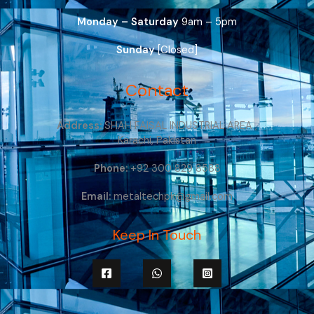
Monday – Saturday
9am – 5pm
Sunday
[Closed]
Contact
Address:
SHAH FAISAL INDUSTRIAL AREA ,
Karachi, Pakistan
Phone:
+92 300 829 8588
Email:
metaltechpk@gmail.com
Keep In Touch