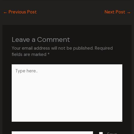
←
Previous Post
Next Post
→
Leave a Comment
Your email address will not be published.
Required
fields are marked
*
Type
here..