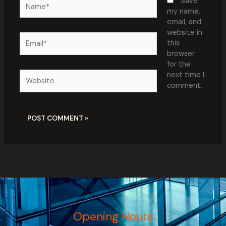
Name*
Save
my name,
email, and
website in
Email*
this
browser
for the
Website
next time I
comment.
Opening Hours