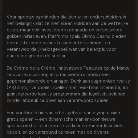
Voor speelgelegenheden die zich willen onderscheiden, is
het belangrijk dat ze niet alleen voldoen aan de wettelijke
eisen, maar ook investeren in educatie en verantwoord
gokken initiatieven. Platforms zoals Olymp Casino bieden
een uitstekende balans tussen entertainment en
verantwoordelijkheidsgevoel, wat van belang is voor
duurzame groei in de sector.
De Crème de la Crème: Innovatieve Features op de Markt
Innovatieve casinoplatforms bieden steeds meer
gepersonaliseerde ervaringen. Denk aan augmented reality
(AR) slots, live dealer spellen met real-time interactie, en
geïntegreerde loyalty programma’s die loyaliteit belonen
zonder afbreuk te doen aan verantwoord spelen.
Een voorbeeld hiervan is het gebruik van olymp casino
gratis spelen – een dynamische manier voor nieuwe
spelers om het platform te verkennen zonder financiële
risico’s, en zo vertrouwd te raken met de diverse