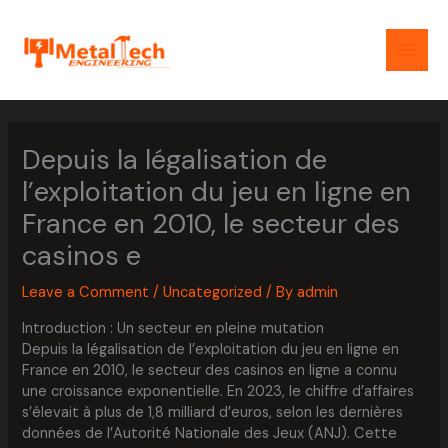
Skip
MAI
to
content
MEN
Depuis la légalisation de
l’exploitation du jeu en ligne en
France en 2010, le secteur des
casinos e
Leave a Comment
/
Uncategorized
/ By
admin
Introduction : Un secteur en pleine mutation
Depuis la légalisation de l’exploitation du jeu en ligne en
France en 2010, le secteur des casinos en ligne a connu
une croissance exponentielle. En 2023, le chiffre d’affaires
s’élevait à plus de
1,8 milliard d’euros
, selon les dernières
données de l’Autorité Nationale des Jeux (ANJ). Cette