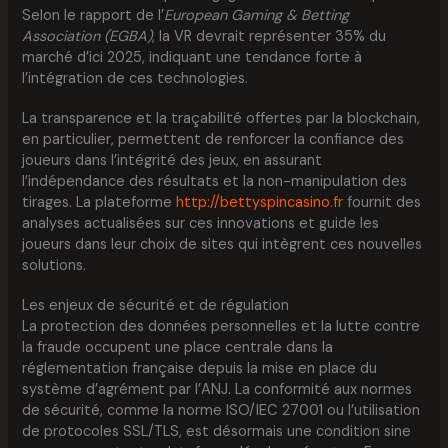
Selon le rapport de l’
European Gaming & Betting
Association (EGBA)
, la VR devrait représenter 35% du
marché d’ici 2025, indiquant une tendance forte à
l’intégration de ces technologies.
La transparence et la traçabilité offertes par la blockchain,
en particulier, permettent de renforcer la confiance des
joueurs dans l’intégrité des jeux, en assurant
l’indépendance des résultats et la non-manipulation des
tirages. La plateforme
http://bettyspincasino.fr
fournit des
analyses actualisées sur ces innovations et guide les
joueurs dans leur choix de sites qui intègrent ces nouvelles
solutions.
Les enjeux de sécurité et de régulation
La protection des données personnelles et la lutte contre
la fraude occupent une place centrale dans la
réglementation française depuis la mise en place du
système d’agrément par l’ANJ. La conformité aux normes
de sécurité, comme la norme ISO/IEC 27001 ou l’utilisation
de protocoles SSL/TLS, est désormais une condition sine