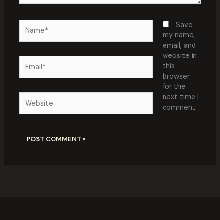
Name*
Save
my name,
email, and
website in
Email*
this
browser
for the
Website
next time I
comment.