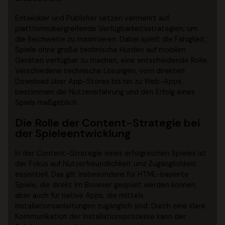
Entwickler und Publisher setzen vermehrt auf
plattformübergreifende Verfügbarkeitsstrategien, um
die Reichweite zu maximieren. Dabei spielt die Fähigkeit,
Spiele ohne große technische Hürden auf mobilen
Geräten verfügbar zu machen, eine entscheidende Rolle.
Verschiedene technische Lösungen, vom direkten
Download über App-Stores bis hin zu Web-Apps,
bestimmen die Nutzererfahrung und den Erfolg eines
Spiels maßgeblich.
Die Rolle der Content-Strategie bei
der Spieleentwicklung
In der Content-Strategie eines erfolgreichen Spieles ist
der Fokus auf Nutzerfreundlichkeit und Zugänglichkeit
essentiell. Das gilt insbesondere für HTML-basierte
Spiele, die direkt im Browser gespielt werden können,
aber auch für native Apps, die mittels
Installationsanleitungen zugänglich sind. Durch eine klare
Kommunikation der Installationsprozesse kann der