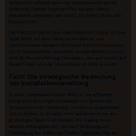
einfache Installation kann man beispielsweise auf die
Anleitung Chicken Turborunx Play auf dem Handy
installieren verweisen, die Schritt für Schritt durch den
Prozess führt.
Die Plattform bietet eine unkomplizierte Lösung, um das
Spiel direkt auf dem Handy zu installieren, was
typischerweise weniger technische Barrieren bedeutet.
Durch transparenten und leicht verständlichen Content
wird die Nutzererfahrung verbessert, was sich positiv auf
Bewertungen und die Verweildauer im Spiel auswirkt.
Fazit: Die strategische Bedeutung
der Installationsanleitung
In einer zunehmend mobilen Welt ist die effiziente
Integration und simple Installation von Spielen auf
Smartphones ein Fundament, um Nutzer zu gewinnen
und zu binden. Es ist nicht mehr ausreichend, nur ein
großartiges Spiel zu entwickeln; der Zugang muss
ebenso reibungslos sein. Die klare Verlinkung und
Empfehlung der Anleitung Chicken Turborunx Play auf