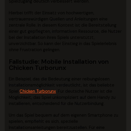
Spielzugang deutlich verbessert werden.
Hierbei trifft der Einsatz von hochwertigen,
vertrauenswürdigen Quellen und Anleitungen eine
zentrale Rolle. In diesem Kontext ist die Bereitstellung
einer gut gepflegten, informativen Ressource, die Nutzer
bei der Installation ihres Spiels unterstützt,
unverzichtbar. So kann der Einstieg in das Spielerlebnis
ohne Frustration gelingen.
Fallstudie: Mobile Installation von
Chicken Turborunx
Ein Beispiel, das die Bedeutung einer reibungslosen
Installationsmöglichkeit verdeutlicht, ist das beliebte
Spiel
Chicken Turborunx
. Für deutsche Nutzer ist die
Möglichkeit, das Spiel unkompliziert auf dem Handy zu
installieren, entscheidend für die Nutzerbindung.
Um das Spiel bequem auf dem eigenen Smartphone zu
spielen, empfiehlt es sich, spezielle
Installationsanleitungen bereitzustellen. Für eine