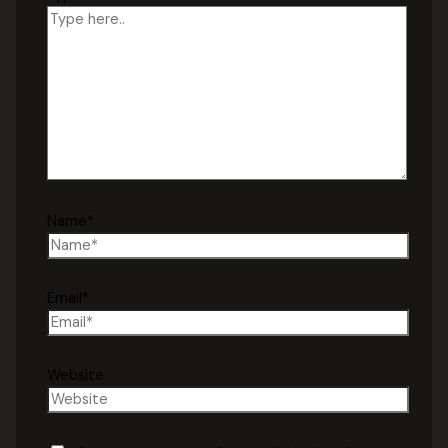
Name*
Email*
Website