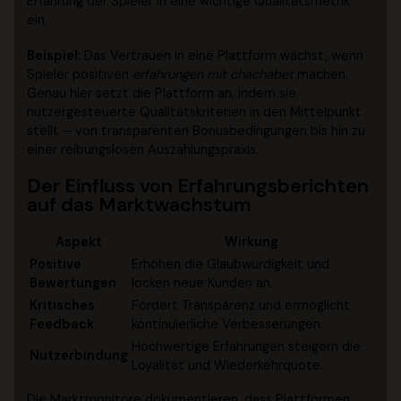
Erfahrung der Spieler in eine wichtige Qualitätsmetrik
ein.
Beispiel:
Das Vertrauen in eine Plattform wächst, wenn
Spieler positiven
erfahrungen mit chachabet
machen.
Genau hier setzt die Plattform an, indem sie
nutzergesteuerte Qualitätskriterien in den Mittelpunkt
stellt – von transparenten Bonusbedingungen bis hin zu
einer reibungslosen Auszahlungspraxis.
Der Einfluss von Erfahrungsberichten
auf das Marktwachstum
Aspekt
Wirkung
Positive
Erhöhen die Glaubwürdigkeit und
Bewertungen
locken neue Kunden an.
Kritisches
Fördert Transparenz und ermöglicht
Feedback
kontinuierliche Verbesserungen.
Hochwertige Erfahrungen steigern die
Nutzerbindung
Loyalität und Wiederkehrquote.
Die Marktmonitore dokumentieren, dass Plattformen