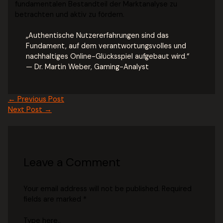
fundamentalen Bestandteil der Marktanalyse zu
betrachten und aktiv zu fördern.
„Authentische Nutzererfahrungen sind das
Fundament, auf dem verantwortungsvolles und
nachhaltiges Online-Glücksspiel aufgebaut wird.“
— Dr. Martin Weber, Gaming-Analyst
←
Previous Post
Next Post
→
Leave a Comment
Your email address will not be published.
Required
fields are marked
*
Type here..