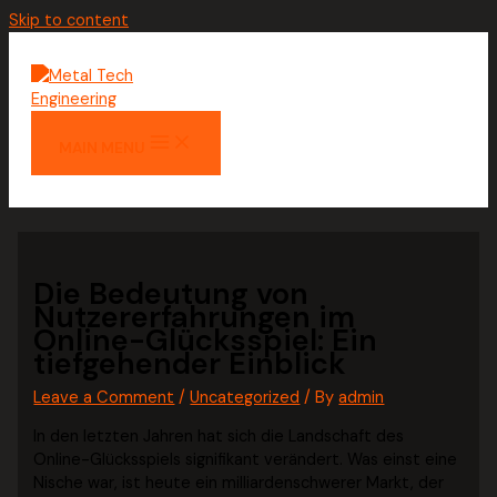
Skip to content
MAIN MENU
Die Bedeutung von
Nutzererfahrungen im
Online-Glücksspiel: Ein
tiefgehender Einblick
Leave a Comment
/
Uncategorized
/ By
admin
In den letzten Jahren hat sich die Landschaft des
Online-Glücksspiels signifikant verändert. Was einst eine
Nische war, ist heute ein milliardenschwerer Markt, der