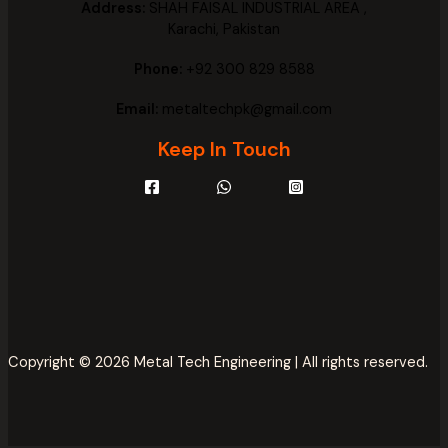
Address:
SHAH FAISAL INDUSTRIAL AREA ,
Karachi, Pakistan
Phone:
+92 300 829 8588
Email:
metaltechpk@gmail.com
Keep In Touch
Copyright © 2026 Metal Tech Engineering | All rights reserved.