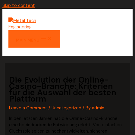
Skip to content
MAIN MENU
Die Evolution der Online-
Casino-Branche: Kriterien
für die Auswahl der besten
Plattform
Leave a Comment
/
Uncategorized
/ By
admin
In den letzten Jahren hat die Online-Casino-Branche
eine beeindruckende Entwicklung erlebt. Von einfachen
Glücksspielseiten zu hochentwickelten, sicheren