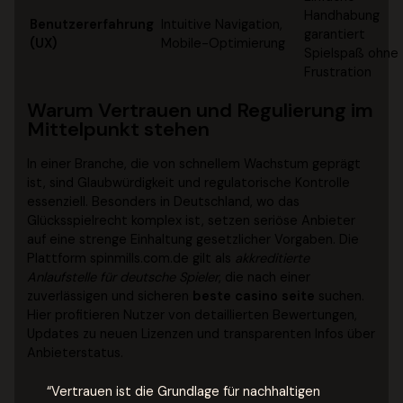
Handhabung
Benutzererfahrung
Intuitive Navigation,
garantiert
(UX)
Mobile-Optimierung
Spielspaß ohne
Frustration
Warum Vertrauen und Regulierung im
Mittelpunkt stehen
In einer Branche, die von schnellem Wachstum geprägt
ist, sind Glaubwürdigkeit und regulatorische Kontrolle
essenziell. Besonders in Deutschland, wo das
Glücksspielrecht komplex ist, setzen seriöse Anbieter
auf eine strenge Einhaltung gesetzlicher Vorgaben. Die
Plattform spinmills.com.de gilt als
akkreditierte
Anlaufstelle für deutsche Spieler
, die nach einer
zuverlässigen und sicheren
beste casino seite
suchen.
Hier profitieren Nutzer von detaillierten Bewertungen,
Updates zu neuen Lizenzen und transparenten Infos über
Anbieterstatus.
“Vertrauen ist die Grundlage für nachhaltigen