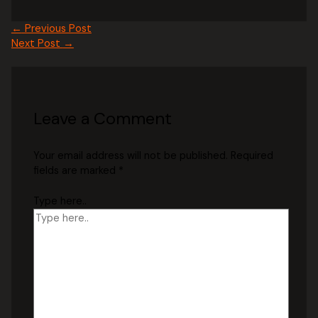
←
Previous Post
Next Post
→
Leave a Comment
Your email address will not be published.
Required
fields are marked
*
Type here..