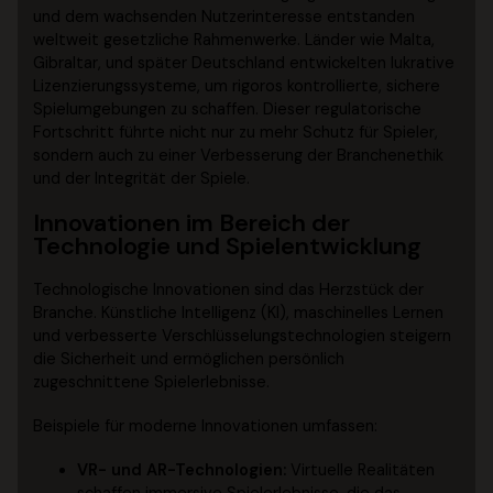
und dem wachsenden Nutzerinteresse entstanden
weltweit gesetzliche Rahmenwerke. Länder wie Malta,
Gibraltar, und später Deutschland entwickelten lukrative
Lizenzierungssysteme, um rigoros kontrollierte, sichere
Spielumgebungen zu schaffen. Dieser regulatorische
Fortschritt führte nicht nur zu mehr Schutz für Spieler,
sondern auch zu einer Verbesserung der Branchenethik
und der Integrität der Spiele.
Innovationen im Bereich der
Technologie und Spielentwicklung
Technologische Innovationen sind das Herzstück der
Branche. Künstliche Intelligenz (KI), maschinelles Lernen
und verbesserte Verschlüsselungstechnologien steigern
die Sicherheit und ermöglichen persönlich
zugeschnittene Spielerlebnisse.
Beispiele für moderne Innovationen umfassen:
VR- und AR-Technologien:
Virtuelle Realitäten