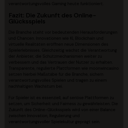
verantwortungsvolles Gaming heute funktioniert.
Fazit: Die Zukunft des Online-
Glücksspiels
Die Branche steht vor bedeutenden Herausforderungen
und Chancen. Innovationen wie KI, Blockchain und
virtuelle Realitäten eröffnen neue Dimensionen des
Spielerlebnisses. Gleichzeitig wächst die Verantwortung
der Anbieter, die Schutzmechanismen weiter zu
verbessern und das Vertrauen der Nutzer zu erhalten.
Transparente, regulierte Plattformen wie moonwincasino
setzen hierbei Maßstäbe für die Branche, sichern
verantwortungsvolles Spielen und tragen zu einem
nachhaltigen Wachstum bei.
Für Spieler ist es essenziell, auf seriöse Plattformen zu
setzen, um Sicherheit und Fairness zu gewährleisten. Die
Zukunft des Online-Glücksspiels wird von einer Balance
zwischen Innovation, Regulierung und
verantwortungsvoller Spielekultur geprägt sein.