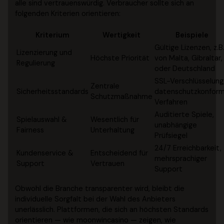
alle sind vertrauenswürdig. Verbraucher sollte sich an
folgenden Kriterien orientieren:
Kriterium
Wertigkeit
Beispiele
Gültige Lizenzen, z.B
Lizenzierung und
Höchste Priorität
von Malta, Gibraltar,
Regulierung
oder Deutschland
SSL-Verschlüsselung
Zentrale
Sicherheitsstandards
datenschutzkonfor
Schutzmaßnahme
Verfahren
Auditierte Spiele,
Spielauswahl &
Wesentlich für
unabhängige
Fairness
Unterhaltung
Prüfsiegel
24/7 Erreichbarkeit,
Kundenservice &
Entscheidend für
mehrsprachiger
Support
Vertrauen
Support
Obwohl die Branche transparenter wird, bleibt die
individuelle Sorgfalt bei der Wahl des Anbieters
unerlässlich. Plattformen, die sich an höchsten Standards
orientieren — wie moonwincasino — zeigen, wie