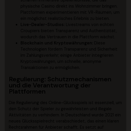
schaffen immersive Spielerlebnisse, die das
physische Casino direkt ins Wohnzimmer bringen.
Plattformen experimentieren mit VR-Räumen, um
ein möglichst realistisches Erlebnis zu bieten.
Live-Dealer-Studios:
Livestreams von echten
Croupiers bieten Transparenz und Authentizität,
wodurch das Vertrauen in die Plattform wächst.
Blockchain und Kryptowährungen:
Diese
Technologien fördern Transparenz und Sicherheit
im Zahlungsverkehr; einige Anbieter integrieren
Kryptowährungen, um schnelle, anonyme
Transaktionen zu ermöglichen.
Regulierung: Schutzmechanismen
und die Verantwortung der
Plattformen
Die Regulierung des Online-Glücksspiels ist essenziell, um
den Schutz der Spieler zu gewährleisten und illegale
Aktivitäten zu verhindern. In Deutschland wurde 2021 ein
neues Glücksspielrecht verabschiedet, das einen klaren
Rechtsrahmen für Anbieter schafft. Es setzt auf