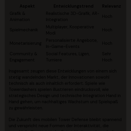
Aspekt
Entwicklungstrend
Relevanz
Grafik &
Realistische 3D-Grafik, AR-
Hoch
Animation
Integration
Multiplayer, Kooperative
Spielmechanik
Hoch
Modi
Personalisierte Angebote,
Monetarisierung
Hoch
In-Game-Events
Community &
Social Features, Ligen,
Sehr
Engagement
Turniere
Hoch
Insgesamt zeugen diese Entwicklungen von einem sich
stetig wandelnden Markt, der Innovationen sowohl
technisch als auch inhaltlich erfordert. Spiele wie
Towerdashers spielen illustrieren eindrucksvoll, wie
strategisches Design und technische Integration Hand in
Hand gehen, um nachhaltiges Wachstum und Spielspaß
zu gewährleisten.
Die Zukunft des mobilen Tower Defense bleibt spannend
und verspricht neue Formen der Interaktivität, die