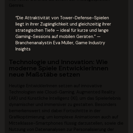
Genres.
“Die Attraktivität von Tower-Defense-Spielen
liegt in ihrer Zugänglichkeit und gleichzeitig ihrer
strategischen Tiefe – ideal für kurze und lange
Gaming-Sessions auf mobilen Geräten.” —
Branchenanalystin Eva Müller, Game Industry
Insights
Technologie und Innovation: Wie
moderne Spiele EntwicklerInnen
neue Maßstäbe setzen
Heutige EntwicklerInnen setzen auf innovative
Technologien wie Cloud-Gaming, Augmented Reality
(AR) und Künstliche Intelligenz (KI), um das Spielerlebnis
dynamischer und immersiver zu gestalten. Besonders
bemerkenswert sind dabei Fortschritte in der
Grafikoptimierung, um komplexe Animationen auch auf
Mittelklasse-Smartphones flüssig darzustellen, sowie die
Nutzung von Datenanalysen zur Personalisierung der