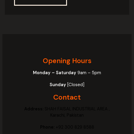
Opening Hours
Monday – Saturday
9am – 5pm
Sunday
[Closed]
Contact
Address:
SHAH FAISAL INDUSTRIAL AREA ,
Karachi, Pakistan
Phone:
+92 300 829 8588