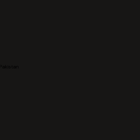
Pakistan