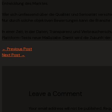
Entwicklung des Marktes.
Wer sich umfassend über die Qualität und Seriosität versch
Nur durch solche objektiven Bewertungen kann die Branche a
In einer Zeit, in der Daten, Transparenz und Verbrauchersch
Plattform-Tests neue Maßstäbe. Damit wird die Zukunft der
←
Previous Post
Next Post
→
Leave a Comment
Your email address will not be published.
Requ