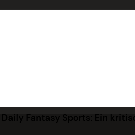
Daily Fantasy Sports: Ein kritis