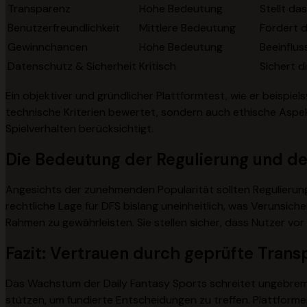
Transparenz
Hohe Bedeutung
Stellt da
Benutzerfreundlichkeit
Mittlere Bedeutung
Fördert 
Gewinnchancen
Hohe Bedeutung
Beeinflus
Datenschutz & Sicherheit
Kritisch
Sichert d
Ein objektiver und gründlicher Plattformtest, wie er beispiel
technische Kriterien bewertet, sondern auch ethische Asp
Spielverhalten berücksichtigt.
Die Bedeutung der Regulierung und d
Angesichts der zunehmenden Popularität sollten Regulierun
rechtliche Lage für DFS bislang uneinheitlich, was Verunsic
Rahmen zu gewährleisten. Sie stellen sicher, dass Nutzer v
Fazit: Vertrauen durch geprüfte Trans
Das Wachstum der Daily Fantasy Sports schreitet ungebrem
stützen, um fundierte Entscheidungen zu treffen. Plattform