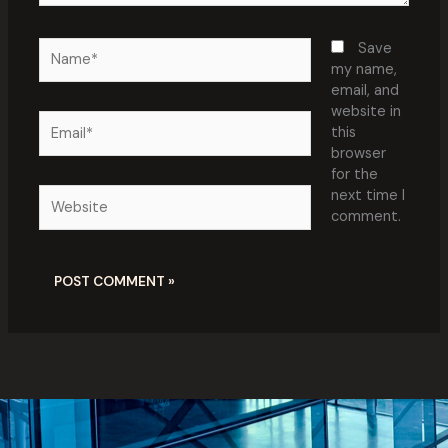
Name*
Save
my name,
email, and
website in
Email*
this
browser
for the
Website
next time I
comment.