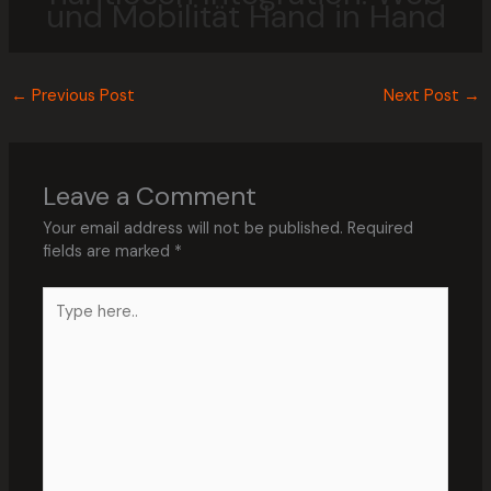
und Mobilität Hand in Hand
←
Previous Post
Next Post
→
Leave a Comment
Your email address will not be published.
Required
fields are marked
*
Type
here..