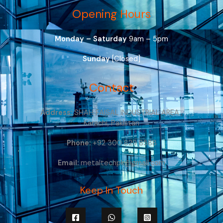
Opening Hours
Monday – Saturday
9am – 5pm
Sunday
[Closed]
Contact
Address:
SHAH FAISAL INDUSTRIAL AREA ,
Karachi, Pakistan
Phone:
+92 300 829 8588
Email:
metaltechpk@gmail.com
Keep In Touch