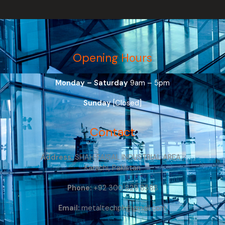
Opening Hours
Monday – Saturday
9am – 5pm
Sunday
[Closed]
Contact
Address:
SHAH FAISAL INDUSTRIAL AREA ,
Karachi, Pakistan
Phone:
+92 300 829 8588
Email:
metaltechpk@gmail.com