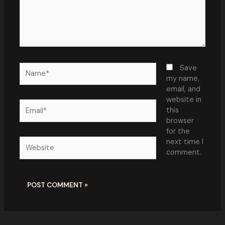
Name*
Save
my name,
email, and
website in
Email*
this
browser
for the
Website
next time I
comment.