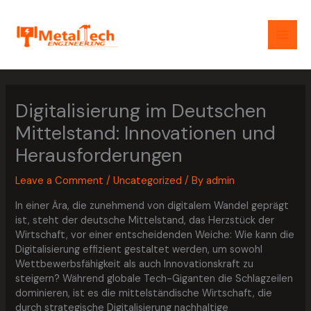
Skip
MAI
to
content
MEN
Digitalisierung im Deutschen
Mittelstand: Innovationen und
Herausforderungen
Leave a Comment
/
Uncategorized
/ By
admin
In einer Ära, die zunehmend von digitalem Wandel geprägt
ist, steht der deutsche Mittelstand, das Herzstück der
Wirtschaft, vor einer entscheidenden Weiche: Wie kann die
Digitalisierung effizient gestaltet werden, um sowohl
Wettbewerbsfähigkeit als auch Innovationskraft zu
steigern? Während globale Tech-Giganten die Schlagzeilen
dominieren, ist es die mittelständische Wirtschaft, die
durch strategische Digitalisierung nachhaltige