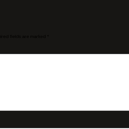
ired fields are marked
*