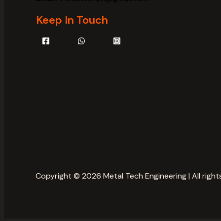
Keep In Touch
Copyright © 2026 Metal Tech Engineering | All right