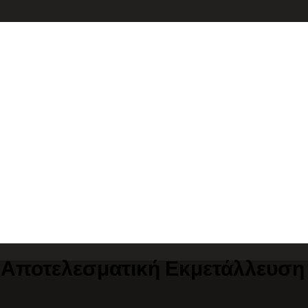
την Αποτελεσματική Εκμετάλλευ