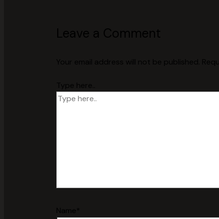
Leave a Comment
Your email address will not be published.
Requ
Type here..
Name*