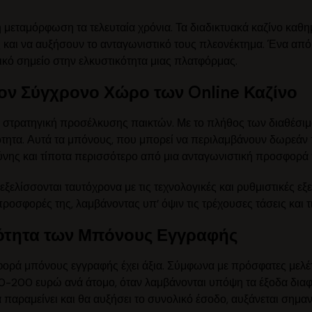
ή μεταμόρφωση τα τελευταία χρόνια. Τα διαδικτυακά καζίνο καθ
 και να αυξήσουν το ανταγωνιστικό τους πλεονέκτημα. Ένα από 
ικό σημείο στην ελκυστικότητα μιας πλατφόρμας.
ν Σύγχρονο Χώρο των Online Καζίνο
ην στρατηγική προσέλκυσης παικτών. Με το πλήθος των διαθέσι
ότητα. Αυτά τα μπόνους, που μπορεί να περιλαμβάνουν δωρεάν 
ύνης και τίποτα περισσότερο από μια ανταγωνιστική προσφορά π
ελίσσονται ταυτόχρονα με τις τεχνολογικές και ρυθμιστικές εξε
ροσφορές της, λαμβάνοντας υπ’ όψιν τις τρέχουσες τάσεις και τ
κότητα των Μπόνους Εγγραφής
σφορά μπόνους εγγραφής έχει άξια. Σύμφωνα με πρόσφατες μελέ
-200 ευρώ ανά άτομο, όταν λαμβάνονται υπόψη τα έξοδα διαφήμ
 παραμείνει και θα αυξήσει το συνολικό έσοδο, αυξάνεται σημα