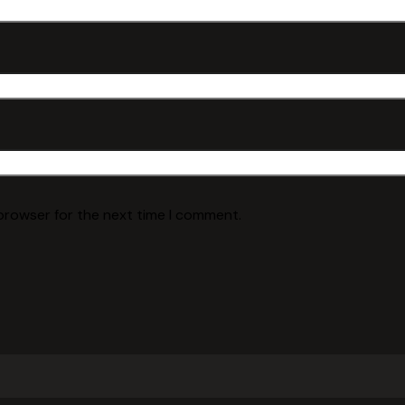
 browser for the next time I comment.