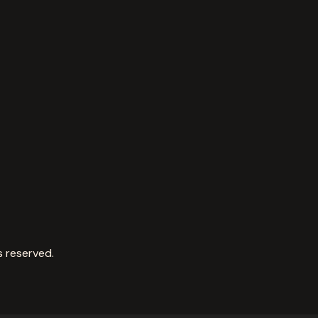
s reserved.