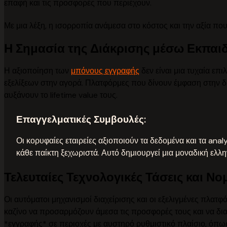
επαφή και τις προσφορές που περιέχουν.
Με μια λέξη, η ισορροπία ανάμεσα στο κόστος και την αξία πο
Η Σημασία της Διάκρισης μέσω Εκπαιδ
Η αξιοποίηση των
μπόνους εγγραφής
δεν είναι μια τυχαία επ
εξελίξεων στην αγορά. Πλατφόρμες που δίνουν έμφαση στην δ
αυξάνουν το lifetime value τους.
Επαγγελματικές Συμβουλές:
Οι κορυφαίες εταιρείες αξιοποιούν τα δεδομένα και τα an
κάθε παίκτη ξεχωριστά. Αυτό δημιουργεί μια μοναδική ελλην
Τελευταίες Τεχνολογικές Τάσεις και Ν
Οι αυτόματοι μηχανισμοί διαχείρισης και οι εξελιγμένες πλα
καζίνο να προσαρμόζουν άμεσα τις προσφορές τους και να δ
*εγγραφής* σε περιοχές με αυστηρό ρυθμιστικό πλαίσιο, όπω