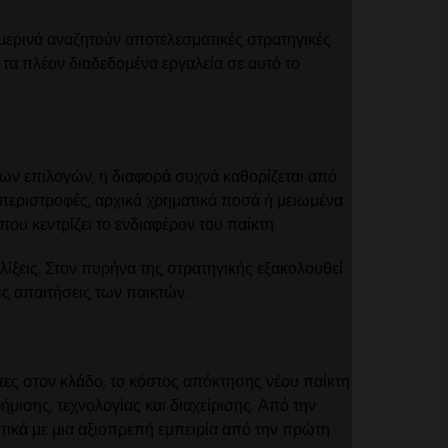
ημερινά αναζητούν αποτελεσματικές στρατηγικές
τα πλέον διαδεδομένα εργαλεία σε αυτό το
μων επιλογών, η διαφορά συχνά καθορίζεται από
περιστροφές, αρχικά χρηματικά ποσά ή μειωμένα
ου κεντρίζει το ενδιαφέρον του παίκτη.
λίξεις. Στον πυρήνα της στρατηγικής εξακολουθεί
ις απαιτήσεις των παικτών.
τες στον κλάδο, το κόστος απόκτησης νέου παίκτη
ισης, τεχνολογίας και διαχείρισης. Από την
ντικά με μια αξιοπρεπή εμπειρία από την πρώτη