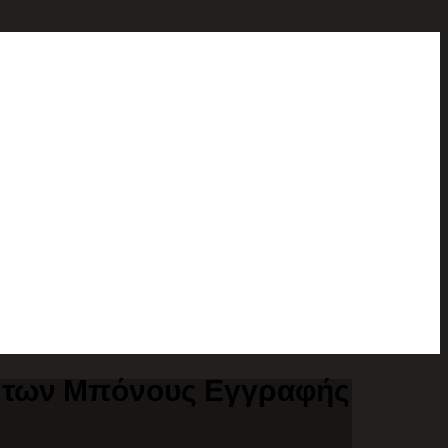
ση των Μπόνους Εγγραφής