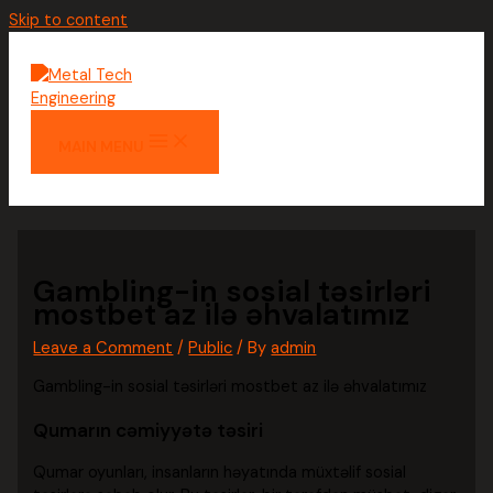
Skip to content
MAIN MENU
Gambling-in sosial təsirləri
mostbet az ilə əhvalatımız
Leave a Comment
/
Public
/ By
admin
Gambling-in sosial təsirləri mostbet az ilə əhvalatımız
Qumarın cəmiyyətə təsiri
Qumar oyunları, insanların həyatında müxtəlif sosial