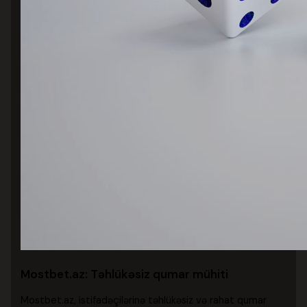
Mostbet.az: Təhlükəsiz qumar mühiti
Mostbet.az, istifadəçilərinə təhlükəsiz və rahat qumar