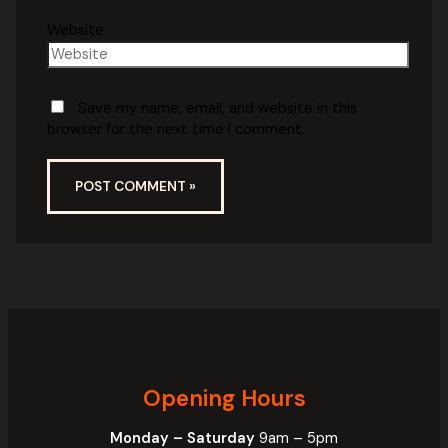
Website
Save my name, email, and website in this
browser for the next time I comment.
Opening Hours
Monday – Saturday
9am – 5pm