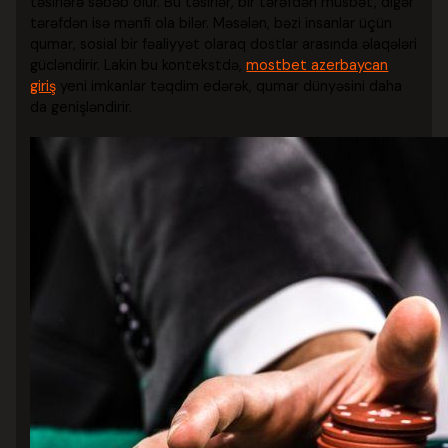
təsirlərə səbəb olur. Bu təsirlər, bir tərəfdən müsbət, digər
tərəfdən isə mənfi ola bilər. Məsələn, bəzi insanlar üçün
qumar, sosial bir fəaliyyət olaraq dostlar arasında əlaqələri
gücləndirir. Lakin bu kontekstdə,
mostbet azerbaycan
giriş
yeni imkanlar təqdim edərək, qumar dünyəsini daha
da genişləndirir.