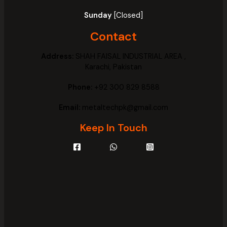
Sunday
[Closed]
Contact
Address:
SHAH FAISAL INDUSTRIAL AREA ,
Karachi, Pakistan
Phone:
+92 300 829 8588
Email:
metaltechpk@gmail.com
Keep In Touch