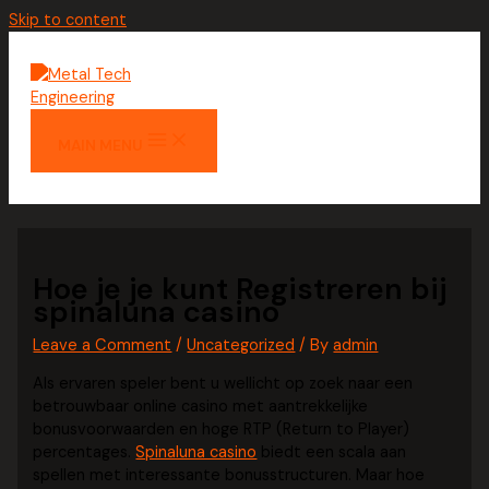
Skip to content
MAIN MENU
Hoe je je kunt Registreren bij
spinaluna casino
Leave a Comment
/
Uncategorized
/ By
admin
Als ervaren speler bent u wellicht op zoek naar een
betrouwbaar online casino met aantrekkelijke
bonusvoorwaarden en hoge RTP (Return to Player)
percentages.
Spinaluna casino
biedt een scala aan
spellen met interessante bonusstructuren. Maar hoe