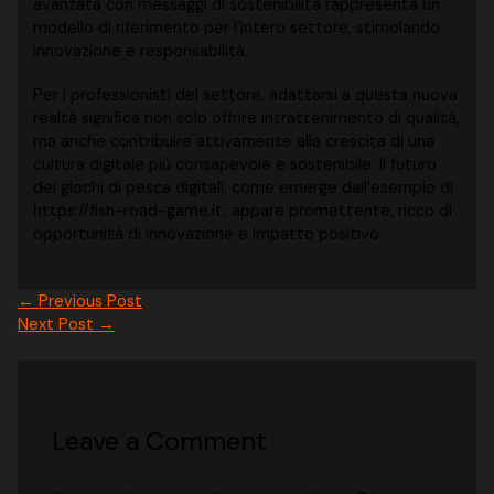
avanzata con messaggi di sostenibilità rappresenta un
modello di riferimento per l’intero settore, stimolando
innovazione e responsabilità.
Per i professionisti del settore, adattarsi a questa nuova
realtà significa non solo offrire intrattenimento di qualità,
ma anche contribuire attivamente alla crescita di una
cultura digitale più consapevole e sostenibile. Il futuro
dei giochi di pesca digitali, come emerge dall’esempio di
https://fish-road-game.it, appare promettente, ricco di
opportunità di innovazione e impatto positivo.
←
Previous Post
Next Post
→
Leave a Comment