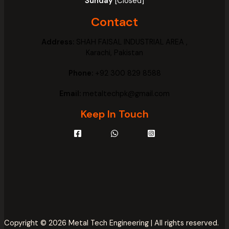
Sunday
[Closed]
Contact
Address:
SHAH FAISAL INDUSTRIAL AREA ,
Karachi, Pakistan
Phone:
+92 300 829 8588
Email:
metaltechpk@gmail.com
Keep In Touch
Copyright © 2026 Metal Tech Engineering | All rights reserved.