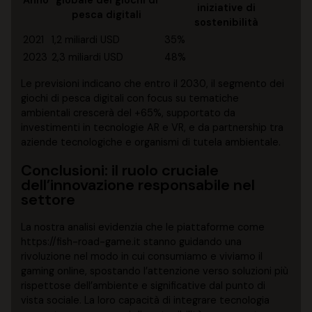
Anno
globale dei giochi di
iniziative di
pesca digitali
sostenibilità
2021
1,2 miliardi USD
35%
2023
2,3 miliardi USD
48%
Le previsioni indicano che entro il 2030, il segmento dei
giochi di pesca digitali con focus su tematiche
ambientali crescerà del +65%, supportato da
investimenti in tecnologie AR e VR, e da partnership tra
aziende tecnologiche e organismi di tutela ambientale.
Conclusioni: il ruolo cruciale
dell’innovazione responsabile nel
settore
La nostra analisi evidenzia che le piattaforme come
https://fish-road-game.it stanno guidando una
rivoluzione nel modo in cui consumiamo e viviamo il
gaming online, spostando l’attenzione verso soluzioni più
rispettose dell’ambiente e significative dal punto di
vista sociale. La loro capacità di integrare tecnologia