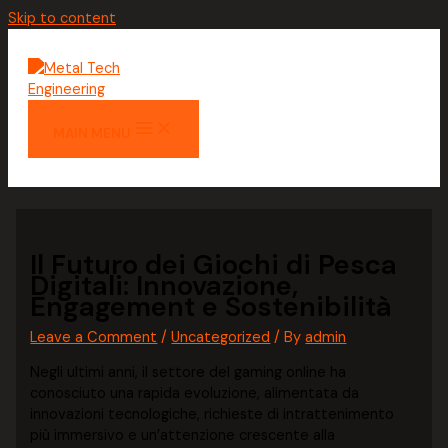
Skip to content
MAIN MENU
Il Futuro dei Giochi di Pesca
Digitali: Innovazione,
Engagement e Sostenibilità
Leave a Comment
/
Uncategorized
/ By
admin
Negli ultimi anni, il settore del gaming online ha
conosciuto una rapida evoluzione, alimentata da
innovazioni tecnologiche, richieste di intrattenimento
più immersivo e un’attenzione crescente alla