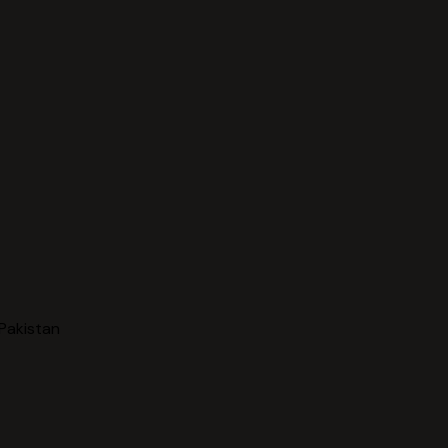
Pakistan