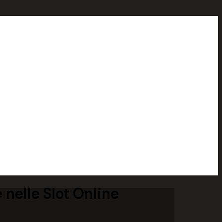
 nelle Slot Online