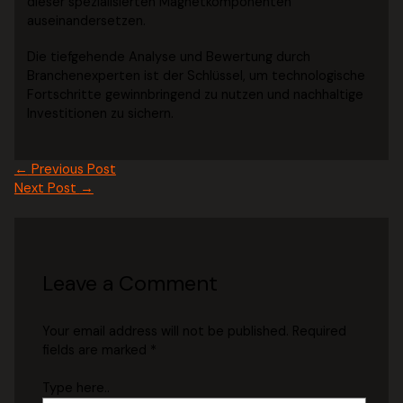
dieser spezialisierten Magnetkomponenten
auseinandersetzen.
Die tiefgehende Analyse und Bewertung durch
Branchenexperten ist der Schlüssel, um technologische
Fortschritte gewinnbringend zu nutzen und nachhaltige
Investitionen zu sichern.
←
Previous Post
Next Post
→
Leave a Comment
Your email address will not be published.
Required
fields are marked
*
Type here..