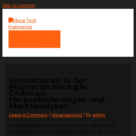
Skip to content
MAIN MENU
Innovationen in der
Magnettechnologie:
Chancen,
Herausforderungen und
Marktanalysen
Leave a Comment
/
Uncategorized
/ By
admin
Die Magnetiktechnik hat in den letzten Jahren eine
bemerkenswerte Entwicklung durchlaufen, die sowohl