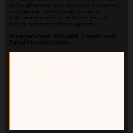
Fertigungsmethoden sowie eine gründliche Bewertung
der Anbieter hinsichtlich Produktqualität und
technischer Innovationen – ein Bereich, der in der
Industrie zunehmend an Bedeutung gewinnt.
Marktanalyse: Aktuelle Trends und
Zukunftsaussichten
“Die Marktdaten zeigen, dass der globale
Markt für magnetische Komponenten,
einschließlich magnetischer Slots, in den
kommenden fünf Jahren mit einer
durchschnittlichen Wachstumsrate von 7,2 %
rechnen kann, getrieben durch die steigende
Nachfrage in Elektromobilität und
erneuerbaren Energien.” —
Industriebericht
2023