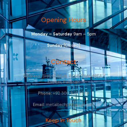
Opening Hours
Monday – Saturday
9am – 5pm
Sunday
[Closed]
Contact
Address:
SHAH FAISAL INDUSTRIAL AREA ,
Karachi, Pakistan
Phone:
+92 300 829 8588
Email:
metaltechpk@gmail.com
Keep In Touch