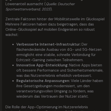
Löwenanteil ausmacht (
Quelle: Deutscher
Sportwettenverband, 2023
).
Zentrale Faktoren hinter der Mobilitätswelle im Glücksspiel
Mehrere Faktoren haben dazu beigetragen, dass das
Online-Glücksspiel auf mobilen Endgeräten so robust
wächst:
Verbesserte Internet-Infrastruktur:
Der
flächendeckende Ausbau von 4G- und 5G-Netzen
ermöglicht eine stabile, schnelle Verbindung für
Echtzeit-Gaming zwischen Teilnehmern.
Innovative App-Entwicklung:
Native Apps bieten
oft bessere Performance und Sicherheitsmerkmale,
was das Nutzererlebnis erheblich verbessert.
Regulatorische Anpassungen:
Viele Länder haben
ihre Gesetzgebungen modernisiert, um den
verantwortungsvollen Umgang zu fördern, was
wiederum das Vertrauen der Nutzer stärkt.
Die Rolle der App-Optimierung im Nutzererlebnis