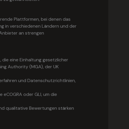
erende Plattformen, bei denen das
ung in verschiedenen Ländern und der
e Anbieter an strengen
 die eine Einhaltung gesetzlicher
ing Authority (MGA), der UK
rfahren und Datenschutzrichtlinien,
eise eCOGRA oder GLI, um die
nd qualitative Bewertungen stärken