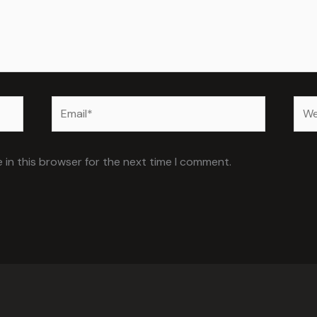
Email*
Web
 in this browser for the next time I comment.