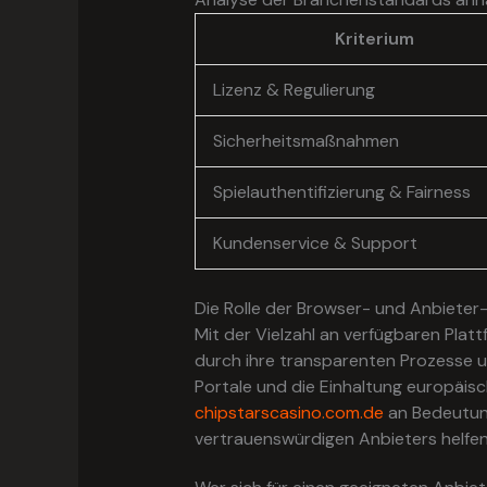
Kriterium
Lizenz & Regulierung
Sicherheitsmaßnahmen
Spielauthentifizierung & Fairness
Kundenservice & Support
Die Rolle der Browser- und Anbieter-Q
Mit der Vielzahl an verfügbaren Platt
durch ihre transparenten Prozesse u
Portale und die Einhaltung europäis
chipstarscasino.com.de
an Bedeutung.
vertrauenswürdigen Anbieters helfen