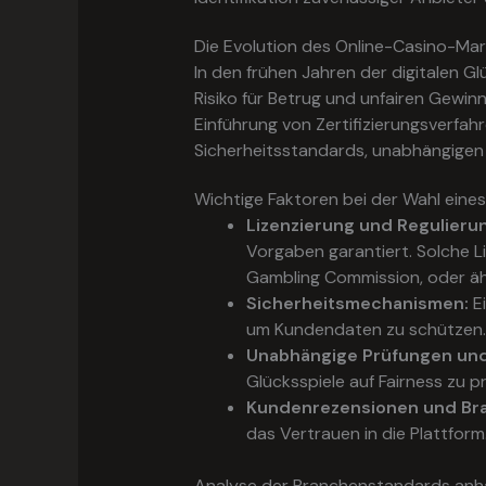
Die Evolution des Online-Casino-Mark
In den frühen Jahren der digitalen 
Risiko für Betrug und unfairen Gewi
Einführung von Zertifizierungsverfahr
Sicherheitsstandards, unabhängigen
Wichtige Faktoren bei der Wahl eine
Lizenzierung und Regulieru
Vorgaben garantiert. Solche 
Gambling Commission, oder ähn
Sicherheitsmechanismen:
Ei
um Kundendaten zu schützen.
Unabhängige Prüfungen und 
Glücksspiele auf Fairness zu p
Kundenrezensionen und Br
das Vertrauen in die Plattform
Analyse der Branchenstandards anha