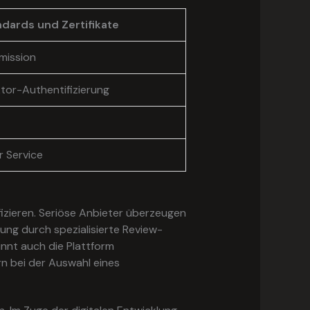
ndards und Zertifikate
mission
tor-Authentifizierung
 Service
ifizieren. Seriöse Anbieter überzeugen
ng durch spezialisierte Review-
nnt auch die Plattform
ern bei der Auswahl eines