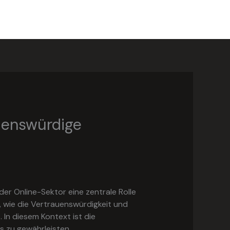
ABOUT
SERVICES
GALLERY
CONTACT
uenswürdige
der Online-Sektor eine zentrale Rolle
 wie die Vertrauenswürdigkeit und
 In diesem Kontext ist die
is zu gewährleisten.