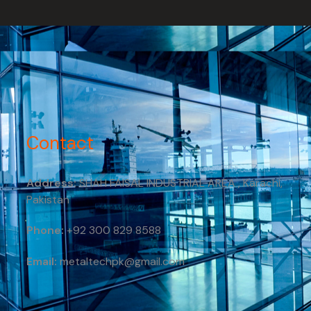
Contact
Address:
SHAH FAISAL INDUSTRIAL AREA , Karachi,
Pakistan
Phone:
+92 300 829 8588
Email:
metaltechpk@gmail.com