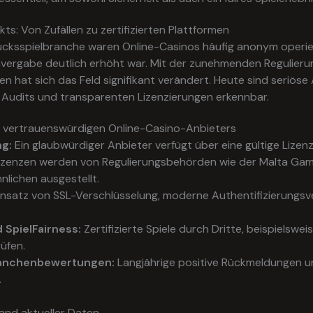
ts: Von Zufällen zu zertifizierten Plattformen
Glücksspielbranche waren Online-Casinos häufig anonym operi
nnvergabe deutlich erhöht war. Mit der zunehmenden Regulier
en hat sich das Feld signifikant verändert. Heute sind seriös
 Audits und transparenten Lizenzierungen erkennbar.
s vertrauenswürdigen Online-Casino-Anbieters
ng:
Ein glaubwürdiger Anbieter verfügt über eine gültige Lizenz,
Lizenzen werden von Regulierungsbehörden wie der Malta Gam
lichen ausgestellt.
nsatz von SSL-Verschlüsselung, moderne Authentifizierungsve
SpielFairness:
Zertifizierte Spiele durch Dritte, beispielsw
rüfen.
anchenbewertungen:
Langjährige positive Rückmeldungen u
.
nd aktueller Daten