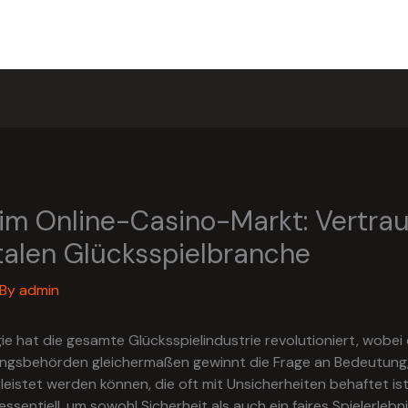
HOME
 im Online-Casino-Markt: Vertra
italen Glücksspielbranche
 By
admin
e hat die gesamte Glücksspielindustrie revolutioniert, wobei 
rungsbehörden gleichermaßen gewinnt die Frage an Bedeutung,
eistet werden können, die oft mit Unsicherheiten behaftet ist.
essentiell, um sowohl Sicherheit als auch ein faires Spielerlebn