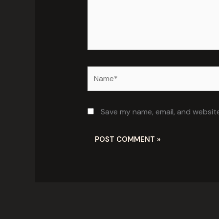
Name*
Save my name, email, and website