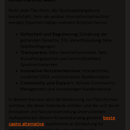
Nicht jede Plattform, die Glücksspielangebote
bereitstellt, kann als
seriöse Alternative
betrachtet
werden. Experten heben mehrere Kriterien hervor:
Sicherheit und Regulierung:
Einhaltung der
geltenden Gesetze, SSL-Verschlüsselung, faire
Spielbedingungen.
Transparenz:
Klare Geschäftsmodelle, faire
Auszahlungsquoten und nachvollziehbare
Spielmechanismen.
Innovative Nutzererlebnisse:
Interaktivität,
moderne UI/UX und innovative Spielkonzepte.
Community und Support:
Aktives Community-
Management und zuverlässiger Kundenservice.
In diesem Kontext wird die Bedeutung von Plattformen
sichtbar, die diese Standards erfüllen, und die sich durch
Innovation und Nutzerorientierung unterscheiden.
Aufbauend auf diesem Kriterienkatalog gewinnt
beste
casino alternative
zunehmend an Bedeutung für