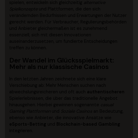
spielen, entwickeln sich gleichzeitig
alternative
Spielkonzepte
und Plattformen, die den sich
verändernden Bedürfnissen und Erwartungen der Nutzer
gerecht werden. Für Verbraucher, Regulierungsbehörden
und Anbieter gleichermaßen ist es zunehmend
essenziell, sich mit diesen Innovationen
auseinanderzusetzen, um fundierte Entscheidungen
treffen zu können.
Der Wandel im Glücksspielmarkt:
Mehr als nur klassische Casinos
In den letzten Jahren zeichnete sich eine klare
Verschiebung ab: Mehr Menschen suchen nach
abwechslungsreicheren und oft auch
authentischeren
Spielerlebnissen, die über das traditionelle Angebot
hinausgehen. Hierbei gewinnen sogenannte
casual
Gaming Plattformen
und
Soziale Casinos
an Bedeutung,
ebenso wie Anbieter, die innovative Ansätze wie
eSports-Betting
und
Blockchain-based Gambling
integrieren.