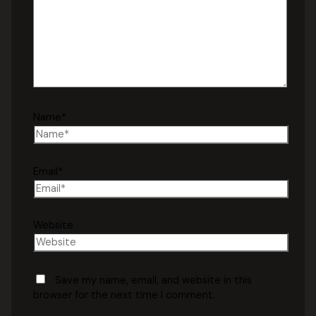
Name*
Email*
Website
Save my name, email, and website in this
browser for the next time I comment.