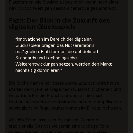
Plattformen wie Slotimo zu beziehen, wenn nach einer
wirklich hochwertigen casino alternative gesucht wird.
Fazit: Der Blick in die Zukunft des
digitalen Glücksspiels
“Innovationen im Bereich der digitalen
Glücksspiele prägen das Nutzererlebnis
maßgeblich. Plattformen, die auf defined
Standards und technologische
Weiterentwicklungen setzen, werden den Markt
nachhaltig dominieren.”
Die Suche nach einer
beste casino alternative
ist heute
stärker denn je eine Frage nach Qualität, Sicherheit und
Innovation. Für die Branche bedeutet dies, sich
kontinuierlich weiterzuentwickeln und den europäischen
sowie globalen Regulierungsrahmen im Blick zu behalten.
Abschließend lässt sich festhalten: Während
traditionelle Casinos weiterhin eine wichtige Rolle
spielen, bieten immer mehr moderne, innovative